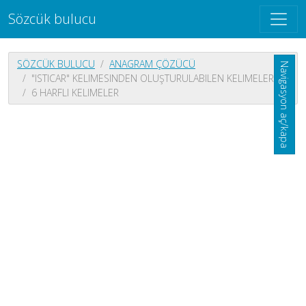
Sözcük bulucu
SÖZCÜK BULUCU
ANAGRAM ÇÖZÜCÜ
Navigasyon aç/kapa
"ISTICAR" KELIMESINDEN OLUŞTURULABILEN KELIMELER
6 HARFLI KELIMELER