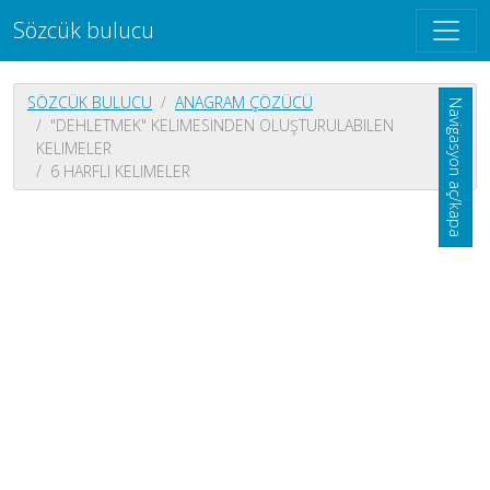
Sözcük bulucu
SÖZCÜK BULUCU
ANAGRAM ÇÖZÜCÜ
Navigasyon aç/kapa
"DEHLETMEK" KELIMESINDEN OLUŞTURULABILEN
KELIMELER
6 HARFLI KELIMELER