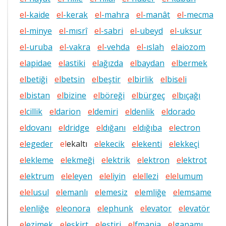
el
-kaide
el
-kerak
el
-mahra
el
-manât
el
-mecma
el
-minye
el
-mısrî
el
-sabri
el
-ubeyd
el
-uksur
el
-uruba
el
-vakra
el
-vehda
el
-ıslah
el
aiozom
el
apidae
el
astiki
el
ağızda
el
baydan
el
bermek
el
betiği
el
betsin
el
beştir
el
birlik
el
bis
el
i
el
bistan
el
bizine
el
böreği
el
bürgeç
el
bıçağı
el
cillik
el
darion
el
demiri
el
denlik
el
dorado
el
dovanı
el
dridge
el
dığanı
el
dığıba
el
ectron
el
egeder
el
ekaltı
el
ekecik
el
ekenti
el
ekkeçi
el
ekleme
el
ekmeği
el
ektrik
el
ektron
el
ektrot
el
ektrum
el
el
eyen
el
el
iyin
el
el
lezi
el
el
umum
el
el
usul
el
emanlı
el
emesiz
el
emliğe
el
emsame
el
enliğe
el
eonora
el
ephunk
el
evator
el
evatör
el
ezimek
el
eşkirt
el
eştiri
el
fmania
el
ganamı