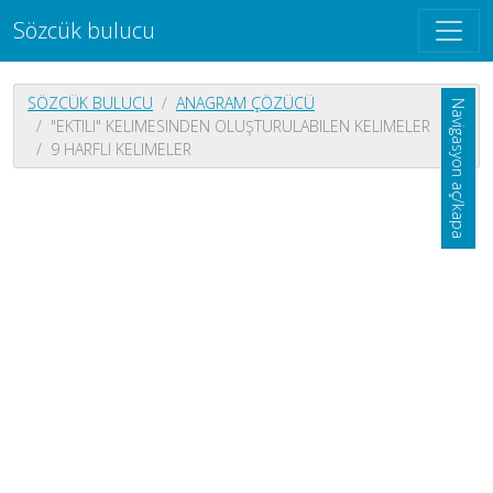
Sözcük bulucu
SÖZCÜK BULUCU
ANAGRAM ÇÖZÜCÜ
Navigasyon aç/kapa
"EKTILI" KELIMESINDEN OLUŞTURULABILEN KELIMELER
9 HARFLI KELIMELER