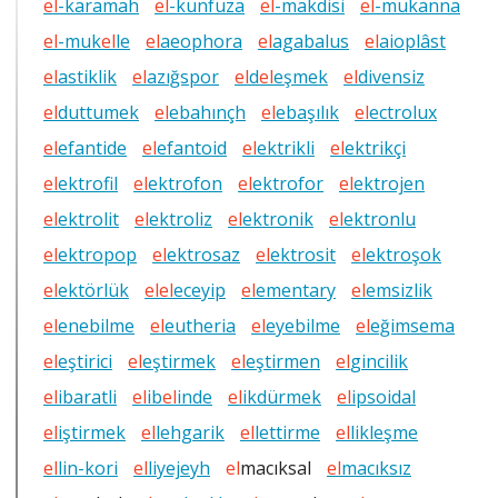
el
-karamah
el
-kunfuza
el
-makdisi
el
-mukanna
el
-muk
el
le
el
aeophora
el
agabalus
el
aioplâst
el
astiklik
el
azığspor
el
d
el
eşmek
el
divensiz
el
duttumek
el
ebahınçh
el
ebaşılık
el
ectrolux
el
efantide
el
efantoid
el
ektrikli
el
ektrikçi
el
ektrofil
el
ektrofon
el
ektrofor
el
ektrojen
el
ektrolit
el
ektroliz
el
ektronik
el
ektronlu
el
ektropop
el
ektrosaz
el
ektrosit
el
ektroşok
el
ektörlük
el
el
eceyip
el
ementary
el
emsizlik
el
enebilme
el
eutheria
el
eyebilme
el
eğimsema
el
eştirici
el
eştirmek
el
eştirmen
el
gincilik
el
ibaratli
el
ib
el
inde
el
ikdürmek
el
ipsoidal
el
iştirmek
el
lehgarik
el
lettirme
el
likleşme
el
lin-kori
el
liyejeyh
el
macıksal
el
macıksız