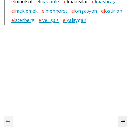
el
macıkçıl
el
madanlık
el
mamsılar
el
mastıraş
el
meklemek
el
menhorst
el
ongasyon
el
ostirion
el
sterberg
el
verişsiz
el
yalaygan