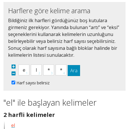
Harflere göre kelime arama
Bildiğiniz ilk harfleri gördüğünüz boş kutulara
girmeniz gerekiyor. Yanında bulunan “artı” ve “eksi”
seçeneklerini kullanarak kelimelerin uzunluğunu
belirleyebilir veya belirsiz harf sayısı seçebilirsiniz.
Sonuç olarak harf sayısına bağlı bloklar halinde bir
kelimelerin listesi sunulacaktır.
Ara
Harf sayısı belirsiz
"el" ile başlayan kelimeler
2
2 harfli kelimeler
harfli
el
bütün