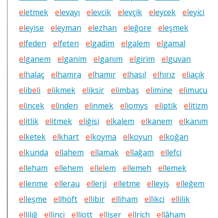
el
etmek
el
evayı
el
evcik
el
evçik
el
eycek
el
eyici
el
eyise
el
eyman
el
ezhan
el
eğore
el
eşmek
el
feden
el
feten
el
gadim
el
galem
el
gamal
el
ganem
el
ganim
el
ganım
el
girim
el
guvan
el
halaç
el
hamra
el
hamır
el
hasıl
el
hırız
el
iaçık
el
ib
el
i
el
ikmek
el
iksir
el
imbaş
el
imine
el
imucu
el
incek
el
inden
el
inmek
el
iomys
el
iptik
el
itizm
el
itlik
el
itmek
el
iğisi
el
kalem
el
kanem
el
kanım
el
ketek
el
khart
el
koyma
el
koyun
el
koğan
el
kunda
el
lahem
el
lamak
el
lağam
el
lefci
el
leham
el
lehem
el
l
el
em
el
lemeh
el
lemek
el
lenme
el
lerau
el
lerji
el
letme
el
leyiş
el
leğem
el
leşme
el
lhöft
el
libir
el
liham
el
likci
el
lilik
el
liliğ
el
linci
el
liott
el
lişer
el
lrich
el
lâham