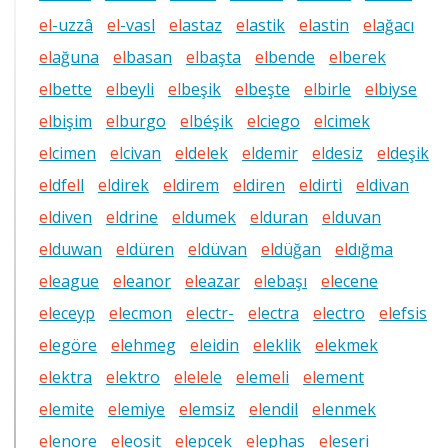
el
-uzzâ
el
-vasl
el
astaz
el
astik
el
astin
el
ağacı
el
ağuna
el
basan
el
başta
el
bende
el
berek
el
bette
el
beyli
el
beşik
el
beşte
el
birle
el
biyse
el
bişim
el
burgo
el
béşik
el
ciego
el
cimek
el
cimen
el
civan
el
d
el
ek
el
demir
el
desiz
el
deşik
el
df
el
l
el
direk
el
direm
el
diren
el
dirti
el
divan
el
diven
el
drine
el
dumek
el
duran
el
duvan
el
duwan
el
düren
el
düvan
el
düğan
el
dığma
el
eague
el
eanor
el
eazar
el
ebaşı
el
ecene
el
eceyp
el
ecmon
el
ectr-
el
ectra
el
ectro
el
efsis
el
egöre
el
ehmeg
el
eidin
el
eklik
el
ekmek
el
ektra
el
ektro
el
el
el
e
el
em
el
i
el
ement
el
emite
el
emiye
el
emsiz
el
endil
el
enmek
el
enore
el
eosit
el
epcek
el
ephas
el
eseri