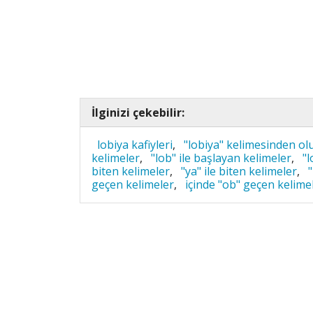
İlginizi çekebilir:
lobiya kafiyleri
,
"lobiya" kelimesinden ol
kelimeler
,
"lob" ile başlayan kelimeler
,
"l
biten kelimeler
,
"ya" ile biten kelimeler
,
"
geçen kelimeler
,
içinde "ob" geçen kelime