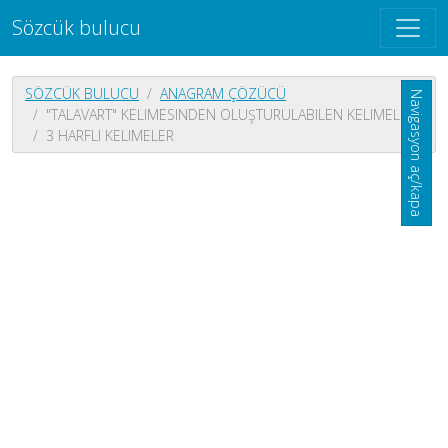
Sözcük bulucu
SÖZCÜK BULUCU
ANAGRAM ÇÖZÜCÜ
Navigasyon aç/kapa
"TALAVART" KELIMESINDEN OLUŞTURULABILEN KELIMELER
3 HARFLI KELIMELER