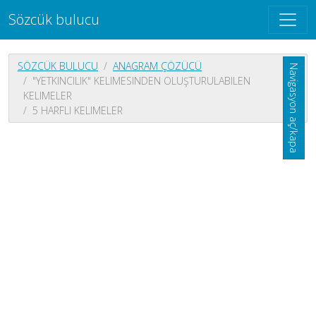
Sözcük bulucu
SÖZCÜK BULUCU
ANAGRAM ÇÖZÜCÜ
Navigasyon aç/kapa
"YETKINCILIK" KELIMESINDEN OLUŞTURULABILEN
KELIMELER
5 HARFLI KELIMELER