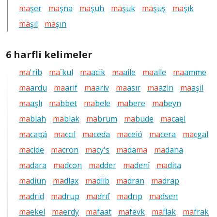
ma
şer
ma
şna
ma
şuh
ma
şuk
ma
şuş
ma
şık
ma
şıl
ma
şın
6
6 harfli kelimeler
harfli
ma
'rib
ma
`kul
ma
acik
ma
aile
ma
alle
ma
amme
bütün
ma
ardu
ma
arif
ma
kelimeleri
ariv
ma
asır
ma
azin
ma
aşil
göster
ma
aşlı
ma
bbet
ma
bele
ma
bere
ma
beyn
ma
blah
ma
blak
ma
brum
ma
bude
ma
cael
ma
capá
ma
ccıl
ma
ceda
ma
ceió
ma
cera
ma
cgal
ma
cide
ma
cron
ma
cy's
ma
da
ma
ma
dana
ma
dara
ma
dcon
ma
dder
ma
denî
ma
dita
ma
diun
ma
dlax
ma
dlib
ma
dran
ma
drap
ma
drid
ma
drup
ma
drıf
ma
drıp
ma
dsen
ma
ekel
ma
erdy
ma
faat
ma
fevk
ma
flak
ma
frak