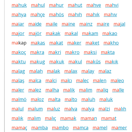
ma
huk
ma
hul
ma
hur
ma
hut
ma
hve
ma
hvi
ma
hya
ma
hçe
ma
hös
ma
hıh
ma
hık
ma
hıv
ma
iar
ma
ide
ma
ile
ma
ine
ma
inz
ma
ire
ma
jal
ma
jor
ma
jör
ma
kak
ma
kal
ma
kam
ma
kao
ma
kap
ma
kas
ma
kat
ma
ker
ma
ket
ma
kho
ma
koç
ma
kra
ma
kri
ma
kro
ma
ksi
ma
kta
ma
ktu
ma
kug
ma
kuk
ma
kul
ma
kûs
ma
kık
ma
lag
ma
lah
ma
lak
ma
lax
ma
lay
ma
laz
ma
laş
ma
lca
ma
lci
ma
lcı
ma
lec
ma
len
ma
leo
ma
ler
ma
lez
ma
lha
ma
lik
ma
lim
ma
liq
ma
lle
ma
lmö
ma
loz
ma
lta
ma
lto
ma
luh
ma
luk
ma
lul
ma
lum
ma
luz
ma
lva
ma
lya
ma
lzi
ma
lıh
ma
lık
ma
lım
ma
lıç
ma
ma
k
ma
ma
n
ma
ma
t
ma
ma
ç
ma
mba
ma
mbo
ma
mca
ma
mel
ma
mer