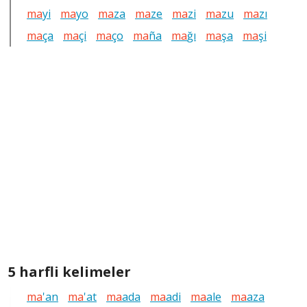
ma
yi
ma
yo
ma
za
ma
ze
ma
zi
ma
zu
ma
zı
ma
ça
ma
çi
ma
ço
ma
ña
ma
ğı
ma
şa
ma
şi
5
5 harfli kelimeler
harfli
ma
'an
ma
'at
ma
ada
ma
adi
ma
ale
ma
aza
bütün