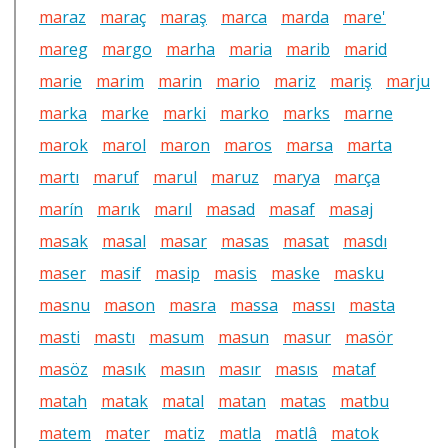
ma
raz
ma
raç
ma
raş
ma
rca
ma
rda
ma
re'
ma
reg
ma
rgo
ma
rha
ma
ria
ma
rib
ma
rid
ma
rie
ma
rim
ma
rin
ma
rio
ma
riz
ma
riş
ma
rju
ma
rka
ma
rke
ma
rki
ma
rko
ma
rks
ma
rne
ma
rok
ma
rol
ma
ron
ma
ros
ma
rsa
ma
rta
ma
rtı
ma
ruf
ma
rul
ma
ruz
ma
rya
ma
rça
ma
rín
ma
rık
ma
rıl
ma
sad
ma
saf
ma
saj
ma
sak
ma
sal
ma
sar
ma
sas
ma
sat
ma
sdı
ma
ser
ma
sif
ma
sip
ma
sis
ma
ske
ma
sku
ma
snu
ma
son
ma
sra
ma
ssa
ma
ssı
ma
sta
ma
sti
ma
stı
ma
sum
ma
sun
ma
sur
ma
sör
ma
söz
ma
sık
ma
sın
ma
sır
ma
sıs
ma
taf
ma
tah
ma
tak
ma
tal
ma
tan
ma
tas
ma
tbu
ma
tem
ma
ter
ma
tiz
ma
tla
ma
tlâ
ma
tok