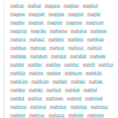
ma
fraç
ma
fsal
ma
gara
ma
gbar
ma
gbul
ma
geia
ma
ggah
ma
ggas
ma
ggot
ma
glaj
ma
glev
ma
gnat
ma
gnet
ma
gnox
ma
gnum
ma
gong
ma
grão
ma
ha
ma
ma
hana
ma
hane
ma
hara
ma
hasz
ma
hbes
ma
hbez
ma
hbup
ma
hbus
ma
hcup
ma
hcur
ma
hcuz
ma
hcûr
ma
hdap
ma
hdum
ma
hdut
ma
hdûd
ma
hede
ma
hfel
ma
hfer
ma
hfes
ma
hfez
ma
hfil
ma
hfuz
ma
hfûz
ma
hire
ma
hiye
ma
hkum
ma
hkûk
ma
hkûm
ma
hküm
ma
hlah
ma
hlas
ma
hlaç
ma
hlep
ma
hleç
ma
hluh
ma
hluk
ma
hlul
ma
hlut
ma
hluç
ma
h
ma
n
ma
hmil
ma
hmud
ma
hmui
ma
hmul
ma
hmur
ma
hmut
ma
hmuz
ma
hmıt
ma
hnur
ma
hpus
ma
hrek
ma
hrem