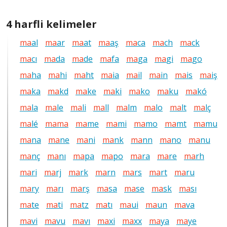
4
4 harfli kelimeler
harfli
ma
al
ma
ar
ma
at
ma
aş
ma
ca
ma
ch
ma
ck
bütün
ma
cı
ma
da
ma
de
kelimeleri
ma
fa
ma
ga
ma
gi
ma
go
göster
ma
ha
ma
hi
ma
ht
ma
ia
ma
il
ma
in
ma
is
ma
iş
ma
ka
ma
kd
ma
ke
ma
ki
ma
ko
ma
ku
ma
kó
ma
la
ma
le
ma
li
ma
ll
ma
lm
ma
lo
ma
lt
ma
lç
ma
lé
ma
ma
ma
me
ma
mi
ma
mo
ma
mt
ma
mu
ma
na
ma
ne
ma
ni
ma
nk
ma
nn
ma
no
ma
nu
ma
nç
ma
nı
ma
pa
ma
po
ma
ra
ma
re
ma
rh
ma
ri
ma
rj
ma
rk
ma
rn
ma
rs
ma
rt
ma
ru
ma
ry
ma
rı
ma
rş
ma
sa
ma
se
ma
sk
ma
sı
ma
te
ma
ti
ma
tz
ma
tı
ma
ui
ma
un
ma
va
ma
vi
ma
vu
ma
vı
ma
xi
ma
xx
ma
ya
ma
ye