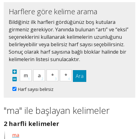
Harflere göre kelime arama
Bildiğiniz ilk harfleri gördüğünüz boş kutulara
girmeniz gerekiyor. Yanında bulunan “artı” ve “eksi”
seçeneklerini kullanarak kelimelerin uzunluğunu
belirleyebilir veya belirsiz harf sayısı seçebilirsiniz.
Sonuç olarak harf sayısına bağlı bloklar halinde bir
kelimelerin listesi sunulacaktır.
Ara
Harf sayısı belirsiz
"ma" ile başlayan kelimeler
2
2 harfli kelimeler
harfli
ma
bütün