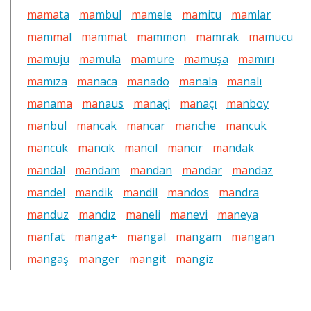
ma
ma
ta
ma
mbul
ma
mele
ma
mitu
ma
mlar
ma
m
ma
l
ma
m
ma
t
ma
mmon
ma
mrak
ma
mucu
ma
muju
ma
mula
ma
mure
ma
muşa
ma
mırı
ma
mıza
ma
naca
ma
nado
ma
nala
ma
nalı
ma
na
ma
ma
naus
ma
naçi
ma
naçı
ma
nboy
ma
nbul
ma
ncak
ma
ncar
ma
nche
ma
ncuk
ma
ncük
ma
ncık
ma
ncıl
ma
ncır
ma
ndak
ma
ndal
ma
ndam
ma
ndan
ma
ndar
ma
ndaz
ma
ndel
ma
ndik
ma
ndil
ma
ndos
ma
ndra
ma
nduz
ma
ndız
ma
neli
ma
nevi
ma
neya
ma
nfat
ma
nga+
ma
ngal
ma
ngam
ma
ngan
ma
ngaş
ma
nger
ma
ngit
ma
ngiz