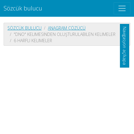
Sözcük bulucu
SÖZCÜK BULUCU
ANAGRAM ÇÖZÜCÜ
Navigasyon aç/kapa
"DNO" KELIMESINDEN OLUŞTURULABILEN KELIMELER
6 HARFLI KELIMELER