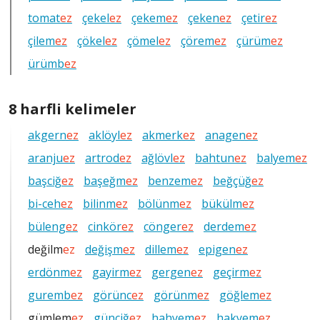
tomat
ez
çekel
ez
çekem
ez
çeken
ez
çetir
ez
çilem
ez
çökel
ez
çömel
ez
çörem
ez
çürüm
ez
ürümb
ez
8
8 harfli kelimeler
harfli
akgern
ez
aklöyl
ez
akmerk
ez
anagen
ez
bütün
aranju
ez
artrod
ez
kelimeleri
ağlövl
ez
bahtun
ez
balyem
ez
göster
başciğ
ez
başeğm
ez
benzem
ez
beğçüğ
ez
bi-ceh
ez
bilinm
ez
bölünm
ez
bükülm
ez
büleng
ez
cinkör
ez
cönger
ez
derdem
ez
değilm
ez
değişm
ez
dillem
ez
epigen
ez
erdönm
ez
gayirm
ez
gergen
ez
geçirm
ez
guremb
ez
görünc
ez
görünm
ez
göğlem
ez
gümlem
ez
günciğ
ez
hahyem
ez
hakyem
ez