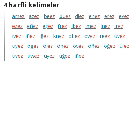
4
4 harfli kelimeler
harfli
am
ez
az
ez
be
ez
bu
ez
di
ez
en
ez
er
ez
ev
ez
bütün
ez
ez
eñ
ez
eğ
ez
fr
kelimeleri
ez
ib
ez
im
ez
in
ez
ir
ez
göster
iv
ez
iñ
ez
iğ
ez
kn
ez
ob
ez
ov
ez
re
ez
uv
ez
uy
ez
ög
ez
öl
ez
ön
ez
öv
ez
öñ
ez
öğ
ez
ül
ez
üv
ez
üw
ez
üy
ez
üğ
ez
ıñ
ez