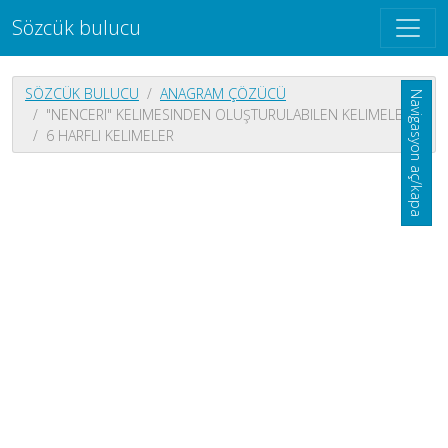
Sözcük bulucu
SÖZCÜK BULUCU
ANAGRAM ÇÖZÜCÜ
Navigasyon aç/kapa
"NENCERI" KELIMESINDEN OLUŞTURULABILEN KELIMELER
6 HARFLI KELIMELER