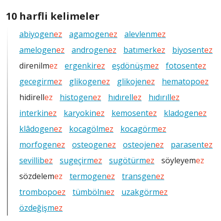
10
10 harfli kelimeler
harfli
abiyogen
ez
agamogen
ez
alevlenm
ez
bütün
amelogen
ez
androgen
kelimeleri
ez
batımerk
ez
biyosent
ez
göster
direnilm
ez
ergenkir
ez
eşdönüşm
ez
fotosent
ez
gecegirm
ez
glikogen
ez
glikojen
ez
hematopo
ez
hidirell
ez
histogen
ez
hıdırell
ez
hıdırıll
ez
interkin
ez
karyokin
ez
kemosent
ez
kladogen
ez
klâdogen
ez
kocagölm
ez
kocagörm
ez
morfogen
ez
osteogen
ez
osteojen
ez
parasent
ez
sevillib
ez
sugeçirm
ez
sugötürm
ez
söyleyem
ez
sözdelem
ez
termogen
ez
transgen
ez
trombopo
ez
tümbölnı
ez
uzakgörm
ez
özdeğişm
ez