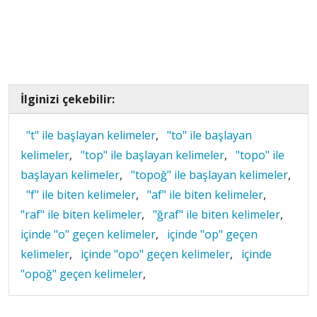
İlginizi çekebilir:
"t" ile başlayan kelimeler
,
"to" ile başlayan
kelimeler
,
"top" ile başlayan kelimeler
,
"topo" ile
başlayan kelimeler
,
"topoğ" ile başlayan kelimeler
,
"f" ile biten kelimeler
,
"af" ile biten kelimeler
,
"raf" ile biten kelimeler
,
"ğraf" ile biten kelimeler
,
içinde "o" geçen kelimeler
,
içinde "op" geçen
kelimeler
,
içinde "opo" geçen kelimeler
,
içinde
"opoğ" geçen kelimeler
,