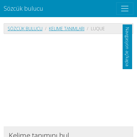
Sözcük bulucu
SÖZCÜK BULUCU
KELIME TANIMLARI
LUQUE
Navigasyon aç/kapa
Kelime tanımını bul