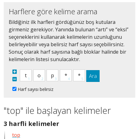
Harflere göre kelime arama
Bildiğiniz ilk harfleri gördüğünüz boş kutulara
girmeniz gerekiyor. Yanında bulunan “artı” ve “eksi”
seçeneklerini kullanarak kelimelerin uzunluğunu
belirleyebilir veya belirsiz harf sayısı seçebilirsiniz.
Sonuç olarak harf sayısına bağlı bloklar halinde bir
kelimelerin listesi sunulacaktır.
Ara
Harf sayısı belirsiz
"top" ile başlayan kelimeler
3
3 harfli kelimeler
harfli
top
bütün