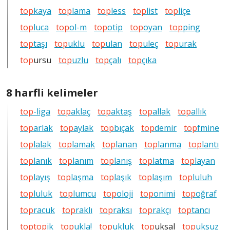
top
kaya
top
lama
top
less
top
list
top
liçe
top
luca
top
ol-m
top
otip
top
oyan
top
ping
top
taşı
top
uklu
top
ulan
top
uleç
top
urak
top
ursu
top
uzlu
top
çalı
top
çıka
8
8 harfli kelimeler
harfli
top
-liga
top
aklaç
top
aktaş
top
allak
top
allık
bütün
top
arlak
top
aylak
kelimeleri
top
bıçak
top
demir
top
fmine
göster
top
lalak
top
lamak
top
lanan
top
lanma
top
lantı
top
lanık
top
lanım
top
lanış
top
latma
top
layan
top
layış
top
laşma
top
laşık
top
laşım
top
luluh
top
luluk
top
lumcu
top
oloji
top
onimi
top
oğraf
top
racuk
top
raklı
top
raksı
top
rakçı
top
tancı
top
top
ik
top
ukla!
top
ukluk
top
uksal
top
uksuz