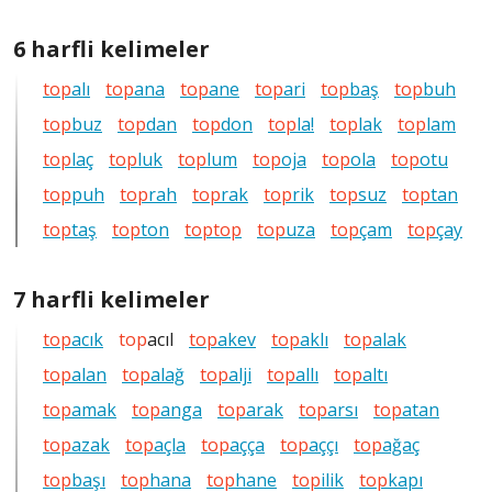
6
6 harfli kelimeler
harfli
top
alı
top
ana
top
ane
top
ari
top
baş
top
buh
bütün
top
buz
top
dan
top
kelimeleri
don
top
la!
top
lak
top
lam
göster
top
laç
top
luk
top
lum
top
oja
top
ola
top
otu
top
puh
top
rah
top
rak
top
rik
top
suz
top
tan
top
taş
top
ton
top
top
top
uza
top
çam
top
çay
7
7 harfli kelimeler
harfli
top
acık
top
acıl
top
akev
top
aklı
top
alak
bütün
top
alan
top
alağ
top
kelimeleri
alji
top
allı
top
altı
göster
top
amak
top
anga
top
arak
top
arsı
top
atan
top
azak
top
açla
top
açça
top
aççı
top
ağaç
top
başı
top
hana
top
hane
top
ilik
top
kapı