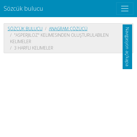
Sözcük bulucu
SÖZCÜK BULUCU
ANAGRAM ÇÖZÜCÜ
Navigasyon aç/kapa
"ASPERJILOZ" KELIMESINDEN OLUŞTURULABILEN
KELIMELER
3 HARFLI KELIMELER