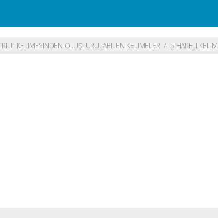
TRILI" KELIMESINDEN OLUŞTURULABILEN KELIMELER
5 HARFLI KELI