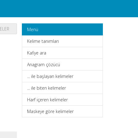
MELER
Menü
Kelime tanımları
Kafiye ara
Anagram çözücü
... ile başlayan kelimeler
... ile biten kelimeler
Harf içeren kelimeler
Maskeye göre kelimeler