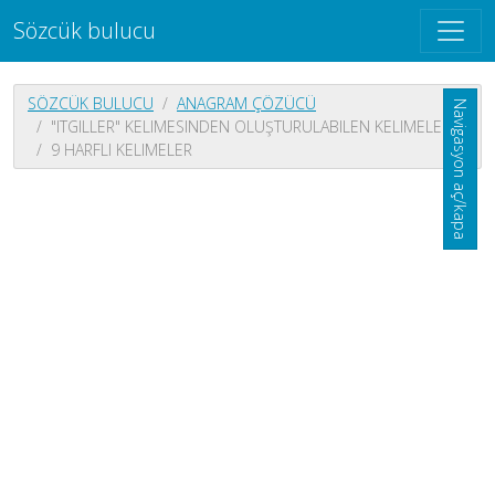
Sözcük bulucu
SÖZCÜK BULUCU
ANAGRAM ÇÖZÜCÜ
Navigasyon aç/kapa
"ITGILLER" KELIMESINDEN OLUŞTURULABILEN KELIMELER
9 HARFLI KELIMELER