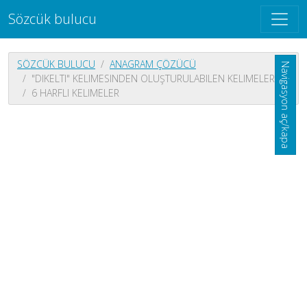
Sözcük bulucu
SÖZCÜK BULUCU
ANAGRAM ÇÖZÜCÜ
Navigasyon aç/kapa
"DIKELTI" KELIMESINDEN OLUŞTURULABILEN KELIMELER
6 HARFLI KELIMELER