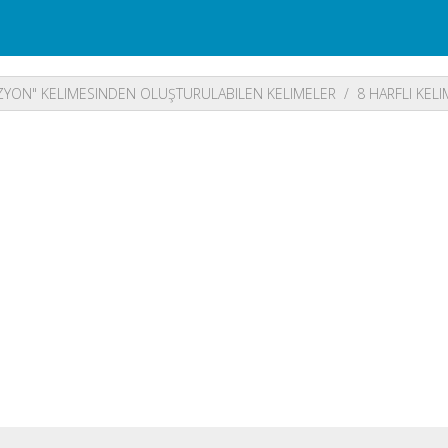
ZYON" KELIMESINDEN OLUŞTURULABILEN KELIMELER
8 HARFLI KEL