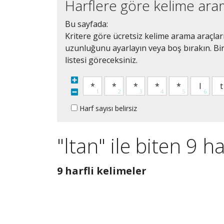
Harflere göre kelime ar
Bu sayfada:
Kritere göre ücretsiz kelime arama araçları 
uzunluğunu ayarlayın veya boş bırakın. Bir
listesi göreceksiniz.
Harf sayısı belirsiz
"ltan" ile biten 9 ha
9
9 harfli kelimeler
harfli
bütün
kelimeleri
göster