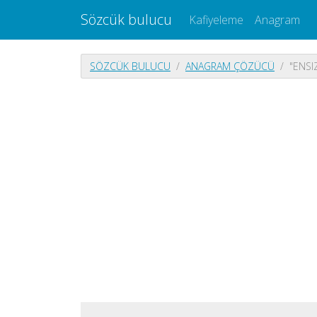
Sözcük bulucu
Kafiyeleme
Anagram
SÖZCÜK BULUCU
ANAGRAM ÇÖZÜCÜ
"ENSI