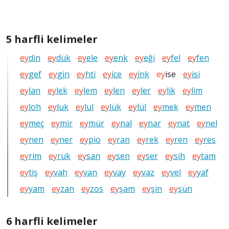
5
5 harfli kelimeler
harfli
ey
din
ey
dük
ey
ele
ey
enk
ey
eği
ey
fel
ey
fen
bütün
ey
gef
ey
gin
ey
hti
kelimeleri
ey
ice
ey
ink
ey
ise
ey
isi
göster
ey
lan
ey
lek
ey
lem
ey
len
ey
ler
ey
lik
ey
lim
ey
loh
ey
luk
ey
lul
ey
lük
ey
lül
ey
mek
ey
men
ey
meç
ey
mir
ey
mür
ey
nal
ey
nar
ey
nat
ey
nel
ey
nen
ey
ner
ey
pio
ey
ran
ey
rek
ey
ren
ey
res
ey
rim
ey
ruk
ey
san
ey
sen
ey
ser
ey
sih
ey
tam
ey
tiş
ey
vah
ey
van
ey
vay
ey
vaz
ey
vel
ey
yaf
ey
yam
ey
zan
ey
zos
ey
şam
ey
şin
ey
şün
6
6 harfli kelimeler