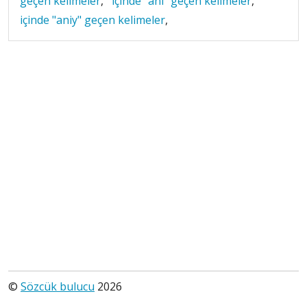
geçen kelimeler
,
içinde "ani" geçen kelimeler
,
içinde "aniy" geçen kelimeler
,
©
Sözcük bulucu
2026