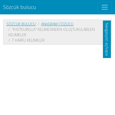
Sözcük bulucu
SÖZCÜK BULUCU
ANAGRAM ÇÖZÜCÜ
Navigasyon aç/kapa
"PASTEURELLA" KELIMESINDEN OLUŞTURULABILEN
KELIMELER
7 HARFLI KELIMELER