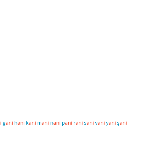
i
g
ani
h
ani
k
ani
m
ani
n
ani
p
ani
r
ani
s
ani
v
ani
y
ani
ş
ani