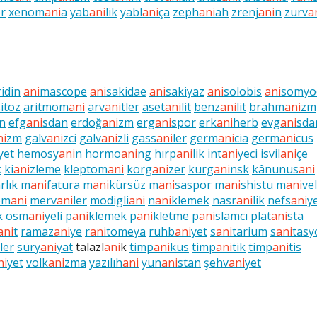
r
xenom
ani
a
yab
ani
lik
yabl
ani
ça
zeph
ani
ah
zrenj
ani
n
zurv
a
ridin
ani
mascope
ani
sakidae
ani
sakiyaz
ani
solobis
ani
somyo
itoz
aritmom
ani
arv
ani
tler
aset
ani
lit
benz
ani
lit
brahm
ani
zm
n
efg
ani
sdan
erdoğ
ani
zm
erg
ani
spor
erk
ani
herb
evg
ani
sda
ni
zm
galv
ani
zci
galv
ani
zli
gass
ani
ler
germ
ani
cia
germ
ani
cus
yet
hemosy
ani
n
hormo
ani
ng
hırp
ani
lik
int
ani
yeci
isvil
ani
çe
k
ki
ani
zleme
kleptom
ani
korg
ani
zer
kurg
ani
nsk
kânunus
ani
rlık
m
ani
fatura
m
ani
kürsüz
m
ani
saspor
m
ani
shistu
m
ani
vel
om
ani
merv
ani
ler
modigli
ani
n
ani
klemek
nasr
ani
lik
nefs
ani
y
k
osm
ani
yeli
p
ani
klemek
p
ani
kletme
p
ani
slamcı
plat
ani
sta
ani
t
ramaz
ani
ye
r
ani
tomeya
ruhb
ani
yet
s
ani
tarium
s
ani
tasy
ler
süry
ani
yat
talazl
ani
k
timp
ani
kus
timp
ani
tik
timp
ani
tis
ni
yet
volk
ani
zma
yazılıh
ani
yun
ani
stan
şehv
ani
yet