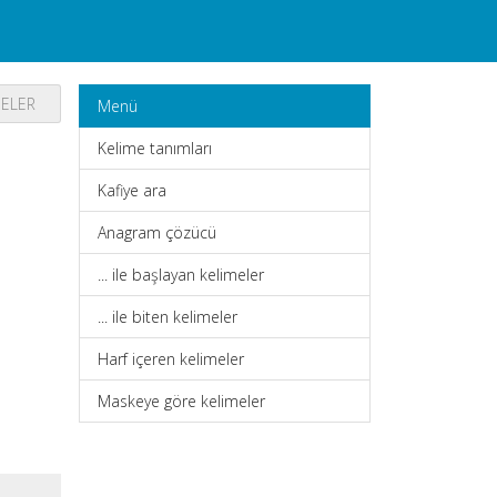
MELER
Menü
Kelime tanımları
Kafiye ara
Anagram çözücü
... ile başlayan kelimeler
... ile biten kelimeler
Harf içeren kelimeler
Maskeye göre kelimeler