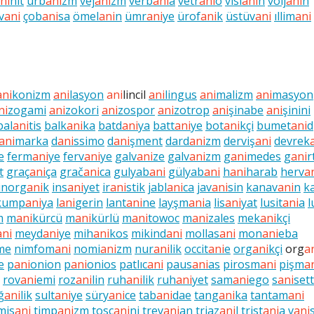
ni
nit
urb
ani
zm
vej
ani
zm
verb
ani
a
vetr
ani
o
visi
ani
n
volj
ani
n
v
ani
çob
ani
sa
ömel
ani
n
ümr
ani
ye
ürof
ani
k
üstüv
ani
ıllim
ani
ani
konizm
ani
lasyon
ani
lincil
ani
lingus
ani
malizm
ani
masyon
ni
zogami
ani
zokori
ani
zospor
ani
zotrop
ani
şinabe
ani
şinini
bal
ani
tis
balk
ani
ka
batd
ani
ya
batt
ani
ye
bot
ani
kçi
bumet
ani
d
ani
marka
d
ani
ssimo
d
ani
şment
dard
ani
zm
derviş
ani
devrek
e
ferm
ani
ye
ferv
ani
ye
galv
ani
ze
galv
ani
zm
g
ani
medes
g
ani
r
t
graç
ani
ça
grač
ani
ca
gulyab
ani
gülyab
ani
h
ani
harab
herv
a
inorg
ani
k
ins
ani
yet
ir
ani
stik
jabl
ani
ca
jav
ani
sin
kanav
ani
n
ka
kump
ani
ya
l
ani
gerin
lant
ani
ne
layşm
ani
a
lis
ani
yat
lusit
ani
a
l
m
m
ani
kürcü
m
ani
kürlü
m
ani
towoc
m
ani
zales
mek
ani
kçi
ani
meyd
ani
ye
mih
ani
kos
mikind
ani
mollas
ani
mon
ani
eba
me
nimfom
ani
nomi
ani
zm
nur
ani
lik
occit
ani
e
org
ani
kçi
org
a
e
p
ani
onion
p
ani
onios
patlıc
ani
paus
ani
as
pirosm
ani
pişm
a
rov
ani
emi
roz
ani
lin
ruh
ani
lik
ruh
ani
yet
sam
ani
ego
s
ani
set
ğ
ani
lik
sult
ani
ye
süry
ani
ce
tab
ani
dae
tang
ani
ka
tantam
ani
lmis
ani
timp
ani
zm
tosc
ani
ni
trev
ani
an
triaz
ani
l
trist
ani
a
v
ani