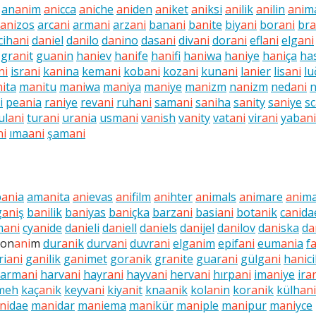
an
ani
m
ani
cca
ani
che
ani
den
ani
ket
ani
ksi
ani
lik
ani
lin
ani
m
ani
zos
arc
ani
arm
ani
arz
ani
ban
ani
b
ani
te
biy
ani
bor
ani
br
a
cih
ani
d
ani
el
d
ani
lo
d
ani
no
das
ani
div
ani
dor
ani
efl
ani
elg
ani
gr
ani
t
gu
ani
n
h
ani
ev
h
ani
fe
h
ani
fi
h
ani
wa
h
ani
ye
h
ani
ça
ha
ni
isr
ani
k
ani
na
kem
ani
kob
ani
koz
ani
kun
ani
l
ani
er
lis
ani
lu
ni
ta
m
ani
tu
m
ani
wa
m
ani
ya
m
ani
ye
m
ani
zm
n
ani
zm
ned
ani
n
i
pe
ani
a
r
ani
ye
rev
ani
ruh
ani
sam
ani
s
ani
ha
s
ani
ty
s
ani
ye
sc
ul
ani
tur
ani
ur
ani
a
usm
ani
v
ani
sh
v
ani
ty
vat
ani
vir
ani
yab
ani
ni
ıma
ani
şam
ani
b
ani
a
am
ani
ta
ani
evas
ani
film
ani
hter
ani
mals
ani
mare
ani
ma
g
ani
ş
b
ani
lik
b
ani
yas
b
ani
çka
barz
ani
basi
ani
bot
ani
k
c
ani
da
m
ani
cy
ani
de
d
ani
eli
d
ani
ell
d
ani
els
d
ani
jel
d
ani
lov
d
ani
ska
d
a
don
ani
m
dur
ani
k
durv
ani
duvr
ani
elg
ani
m
epif
ani
eum
ani
a
f
a
ri
ani
g
ani
lik
g
ani
met
gor
ani
k
gr
ani
te
guar
ani
gülg
ani
h
ani
c
arm
ani
harv
ani
hayr
ani
hayv
ani
herv
ani
hırp
ani
im
ani
ye
ir
a
meh
kaç
ani
k
keyv
ani
kiy
ani
t
kna
ani
k
kol
ani
n
kor
ani
k
külh
ani
ni
dae
m
ani
dar
m
ani
ema
m
ani
kür
m
ani
ple
m
ani
pur
m
ani
yce