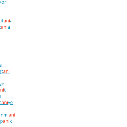
kor
i
tit
ani
a
z
ani
a
a
şt
ani
ye
ni
t
ı
m
ani
ye
onmi
ani
mp
ani
k