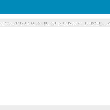
LE" KELIMESINDEN OLUŞTURULABILEN KELIMELER
10 HARFLI KELI