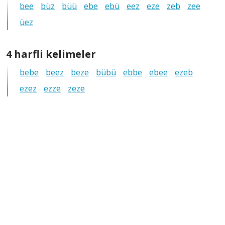
bee
büz
büü
ebe
ebü
eez
eze
zeb
zee
tüm
üez
anagramlar
4
4 harfli kelimeler
harfli
bebe
beez
beze
bübü
ebbe
ebee
ezeb
tüm
ezez
ezze
zeze
anagramlar