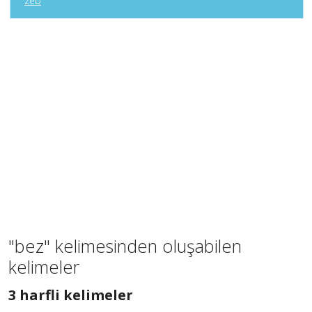
zeb
"bez" kelimesinden oluşabilen
kelimeler
3
3 harfli kelimeler
harfli