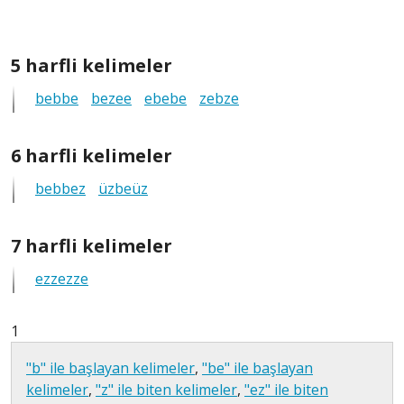
5
5 harfli kelimeler
harfli
bebbe
bezee
ebebe
zebze
tüm
anagramlar
6
6 harfli kelimeler
harfli
bebbez
üzbeüz
tüm
anagramlar
7
7 harfli kelimeler
harfli
ezzezze
tüm
anagramlar
1
"b" ile başlayan kelimeler
,
"be" ile başlayan
kelimeler
,
"z" ile biten kelimeler
,
"ez" ile biten