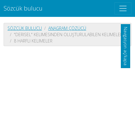
Sözcük bulucu
SÖZCÜK BULUCU
ANAGRAM ÇÖZÜCÜ
Navigasyon aç/kapa
"DERISEL" KELIMESINDEN OLUŞTURULABILEN KELIMELER
8 HARFLI KELIMELER