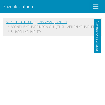
Sözcük bulucu
SÖZCÜK BULUCU
ANAGRAM ÇÖZÜCÜ
Navigasyon aç/kapa
"CONDU" KELIMESINDEN OLUŞTURULABILEN KELIMELER
5 HARFLI KELIMELER