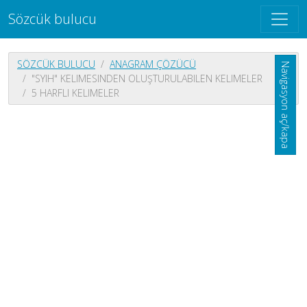
Sözcük bulucu
SÖZCÜK BULUCU
ANAGRAM ÇÖZÜCÜ
Navigasyon aç/kapa
"SYIH" KELIMESINDEN OLUŞTURULABILEN KELIMELER
5 HARFLI KELIMELER