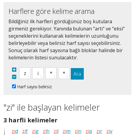
Harflere göre kelime arama
Bildiğiniz ilk harfleri gördüğünüz boş kutulara
girmeniz gerekiyor. Yanında bulunan “artı” ve “eksi”
seçeneklerini kullanarak kelimelerin uzunluğunu
belirleyebilir veya belirsiz harf sayısı seçebilirsiniz.
Sonuç olarak harf sayısına bağlı bloklar halinde bir
kelimelerin listesi sunulacaktır.
Ara
Harf sayısı belirsiz
"zi" ile başlayan kelimeler
3
3 harfli kelimeler
harfli
zi
d
zi
f
zi
g
zi
h
zi
l
zi
m
zi
n
zi
p
zi
r
zi
v
bütün