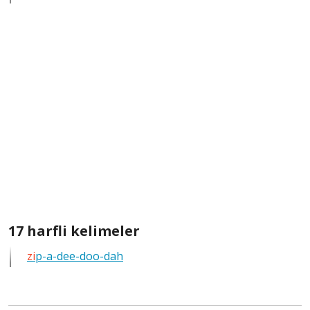
kelimeleri
göster
17
17 harfli kelimeler
harfli
zi
p-a-dee-doo-dah
bütün
kelimeleri
göster