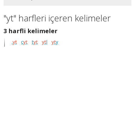
"yt" harfleri içeren kelimeler
3
3 harfli kelimeler
harfli
.
yt
c
yt
t
yt
yt
l
yt
y
bütün
kelimeleri
göster