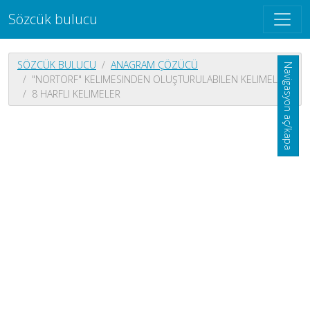
Sözcük bulucu
SÖZCÜK BULUCU
ANAGRAM ÇÖZÜCÜ
Navigasyon aç/kapa
"NORTORF" KELIMESINDEN OLUŞTURULABILEN KELIMELER
8 HARFLI KELIMELER