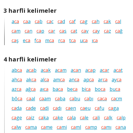
3
3 harfli kelimeler
harfli
a
ca
ca
a
ca
b
ca
c
ca
d
ca
f
ca
g
ca
h
ca
k
ca
l
bütün
ca
m
ca
n
ca
p
ca
r
kelimeleri
ca
s
ca
t
ca
v
ca
y
ca
z
ca
ğ
göster
ca
ş
e
ca
f
ca
m
ca
r
ca
t
ca
u
ca
ı
ca
4
4 harfli kelimeler
harfli
ab
ca
a
ca
b
a
ca
k
a
ca
m
a
ca
n
a
ca
p
a
ca
r
a
ca
t
bütün
ah
ca
ak
ca
al
ca
am
kelimeleri
ca
an
ca
ap
ca
ar
ca
ay
ca
göster
az
ca
ağ
ca
aı
ca
ba
ca
be
ca
bi
ca
bo
ca
bu
ca
bô
ca
ca
al
ca
am
ca
ba
ca
bu
ca
bı
ca
ca
ca
cm
ca
da
ca
de
ca
di
ca
dı
ca
en
ca
eu
ca
fu
ca
ga
ca
ge
ca
iz
ca
ka
ca
ke
ca
la
ca
le
ca
li
ca
lk
ca
lp
ca
lw
ca
ma
ca
me
ca
mi
ca
ml
ca
mp
ca
mı
ca
na