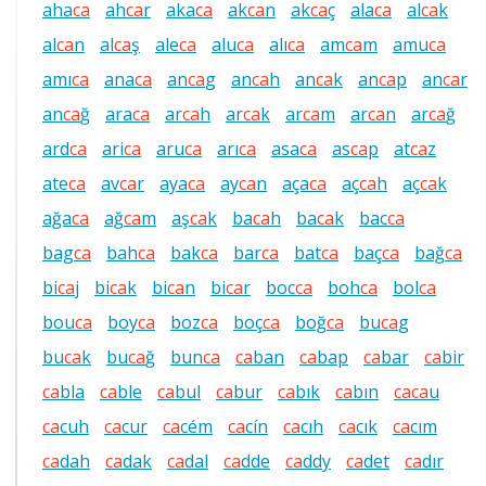
aha
ca
ah
ca
r
aka
ca
ak
ca
n
ak
ca
ç
ala
ca
al
ca
k
al
ca
n
al
ca
ş
ale
ca
alu
ca
alı
ca
am
ca
m
amu
ca
amı
ca
ana
ca
an
ca
g
an
ca
h
an
ca
k
an
ca
p
an
ca
r
an
ca
ğ
ara
ca
ar
ca
h
ar
ca
k
ar
ca
m
ar
ca
n
ar
ca
ğ
ard
ca
ari
ca
aru
ca
arı
ca
asa
ca
as
ca
p
at
ca
z
ate
ca
av
ca
r
aya
ca
ay
ca
n
aça
ca
aç
ca
h
aç
ca
k
ağa
ca
ağ
ca
m
aş
ca
k
ba
ca
h
ba
ca
k
bac
ca
bag
ca
bah
ca
bak
ca
bar
ca
bat
ca
baç
ca
bağ
ca
bi
ca
j
bi
ca
k
bi
ca
n
bi
ca
r
boc
ca
boh
ca
bol
ca
bou
ca
boy
ca
boz
ca
boç
ca
boğ
ca
bu
ca
g
bu
ca
k
bu
ca
ğ
bun
ca
ca
ban
ca
bap
ca
bar
ca
bir
ca
bla
ca
ble
ca
bul
ca
bur
ca
bık
ca
bın
ca
ca
u
ca
cuh
ca
cur
ca
cém
ca
cín
ca
cıh
ca
cık
ca
cım
ca
dah
ca
dak
ca
dal
ca
dde
ca
ddy
ca
det
ca
dır