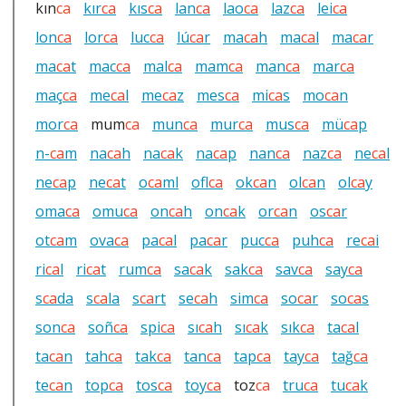
kın
ca
kır
ca
kıs
ca
lan
ca
lao
ca
laz
ca
lei
ca
lon
ca
lor
ca
luc
ca
lú
ca
r
ma
ca
h
ma
ca
l
ma
ca
r
ma
ca
t
mac
ca
mal
ca
mam
ca
man
ca
mar
ca
maç
ca
me
ca
l
me
ca
z
mes
ca
mi
ca
s
mo
ca
n
mor
ca
mum
ca
mun
ca
mur
ca
mus
ca
mü
ca
p
n-
ca
m
na
ca
h
na
ca
k
na
ca
p
nan
ca
naz
ca
ne
ca
l
ne
ca
p
ne
ca
t
o
ca
ml
ofl
ca
ok
ca
n
ol
ca
n
ol
ca
y
oma
ca
omu
ca
on
ca
h
on
ca
k
or
ca
n
os
ca
r
ot
ca
m
ova
ca
pa
ca
l
pa
ca
r
puc
ca
puh
ca
re
ca
i
ri
ca
l
ri
ca
t
rum
ca
sa
ca
k
sak
ca
sav
ca
say
ca
s
ca
da
s
ca
la
s
ca
rt
se
ca
h
sim
ca
so
ca
r
so
ca
s
son
ca
soñ
ca
spi
ca
sı
ca
h
sı
ca
k
sık
ca
ta
ca
l
ta
ca
n
tah
ca
tak
ca
tan
ca
tap
ca
tay
ca
tağ
ca
te
ca
n
top
ca
tos
ca
toy
ca
toz
ca
tru
ca
tu
ca
k