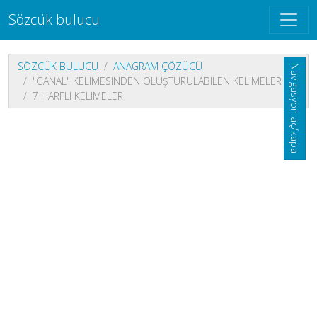
Sözcük bulucu
SÖZCÜK BULUCU
ANAGRAM ÇÖZÜCÜ
Navigasyon aç/kapa
"GANAL" KELIMESINDEN OLUŞTURULABILEN KELIMELER
7 HARFLI KELIMELER