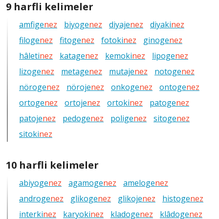
9
9 harfli kelimeler
harfli
amfige
nez
biyoge
nez
diyaje
nez
diyaki
nez
bütün
filoge
nez
fitoge
nez
kelimeleri
fotoki
nez
ginoge
nez
göster
hâleti
nez
katage
nez
kemoki
nez
lipoge
nez
lizoge
nez
metage
nez
mutaje
nez
notoge
nez
nöroge
nez
nöroje
nez
onkoge
nez
ontoge
nez
ortoge
nez
ortoje
nez
ortoki
nez
patoge
nez
patoje
nez
pedoge
nez
polige
nez
sitoge
nez
sitoki
nez
10
10 harfli kelimeler
harfli
abiyoge
nez
agamoge
nez
ameloge
nez
bütün
androge
nez
glikoge
nez
kelimeleri
glikoje
nez
histoge
nez
göster
interki
nez
karyoki
nez
kladoge
nez
klâdoge
nez