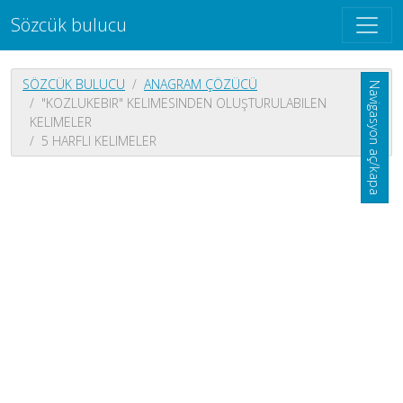
Sözcük bulucu
SÖZCÜK BULUCU
ANAGRAM ÇÖZÜCÜ
Navigasyon aç/kapa
"KOZLUKEBIR" KELIMESINDEN OLUŞTURULABILEN
KELIMELER
5 HARFLI KELIMELER