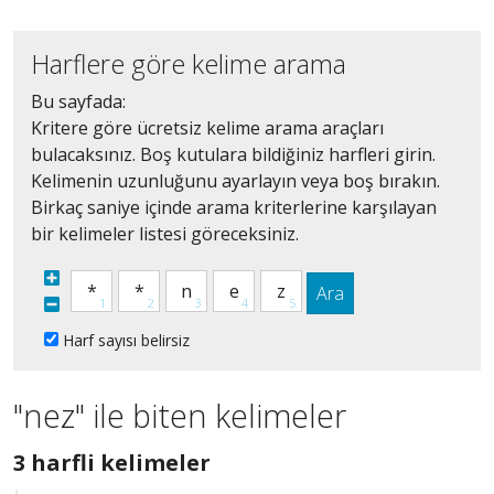
Harflere göre kelime arama
Bu sayfada:
Kritere göre ücretsiz kelime arama araçları
bulacaksınız. Boş kutulara bildiğiniz harfleri girin.
Kelimenin uzunluğunu ayarlayın veya boş bırakın.
Birkaç saniye içinde arama kriterlerine karşılayan
bir kelimeler listesi göreceksiniz.
Ara
Harf sayısı belirsiz
"nez" ile biten kelimeler
3
3 harfli kelimeler
harfli