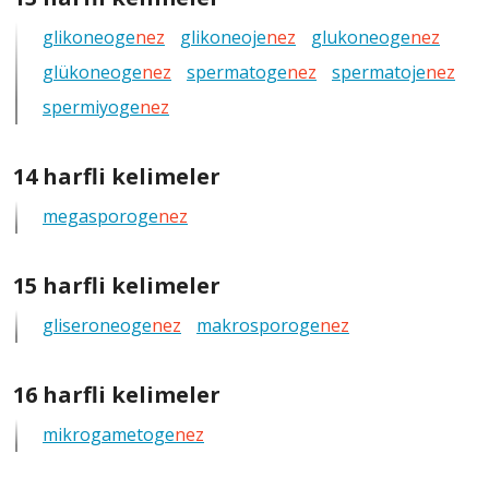
harfli
glikoneoge
nez
glikoneoje
nez
glukoneoge
nez
bütün
glükoneoge
nez
spermatoge
kelimeleri
nez
spermatoje
nez
göster
spermiyoge
nez
14
14 harfli kelimeler
harfli
megasporoge
nez
bütün
kelimeleri
göster
15
15 harfli kelimeler
harfli
gliseroneoge
nez
makrosporoge
nez
bütün
kelimeleri
göster
16
16 harfli kelimeler
harfli
mikrogametoge
nez
bütün
kelimeleri