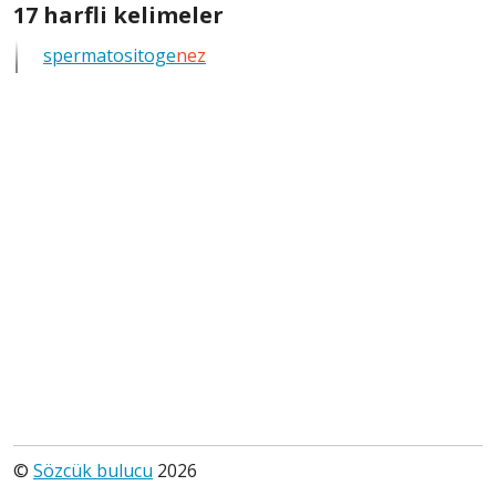
göster
17
17 harfli kelimeler
harfli
spermatositoge
nez
bütün
kelimeleri
göster
©
Sözcük bulucu
2026