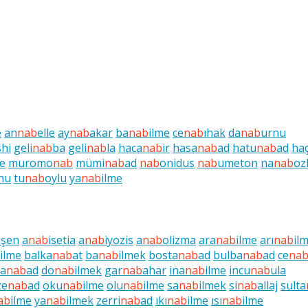
e
an
nab
elle
ay
nab
akar
ba
nab
ilme
ce
nab
ıhak
da
nab
urnu
shi
geli
nab
ba
geli
nab
la
haca
nab
ir
hasa
nab
ad
hatu
nab
ad
ha
e
muromo
nab
mümi
nab
ad
nab
onidus
nab
umeton
na
nab
oz
nu
tu
nab
oylu
ya
nab
ilme
eşen
a
nab
isetia
a
nab
iyozis
a
nab
olizma
ara
nab
ilme
arı
nab
il
ilme
balka
nab
at
ba
nab
ilmek
bosta
nab
ad
bulba
nab
ad
ce
na
a
nab
ad
do
nab
ilmek
gar
nab
ahar
ina
nab
ilme
incu
nab
ula
ze
nab
ad
oku
nab
ilme
olu
nab
ilme
sa
nab
ilmek
si
nab
allaj
sulta
ab
ilme
ya
nab
ilmek
zerri
nab
ad
ıkı
nab
ilme
ısı
nab
ilme