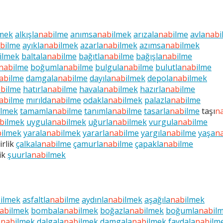
lmek
alkışla
nab
ilme
anımsa
nab
ilmek
arızala
nab
ilme
avla
nab
i
ab
ilme
ayıkla
nab
ilmek
azarla
nab
ilmek
azımsa
nab
ilmek
ilmek
baltala
nab
ilme
bağıtla
nab
ilme
bağışla
nab
ilme
nab
ilme
boğumla
nab
ilme
bulgula
nab
ilme
bulutla
nab
ilme
ab
ilme
damgala
nab
ilme
dayıla
nab
ilmek
depola
nab
ilmek
ab
ilme
hatırla
nab
ilme
havala
nab
ilmek
hazırla
nab
ilme
ab
ilme
mırılda
nab
ilme
odakla
nab
ilmek
palazla
nab
ilme
ilmek
tamamla
nab
ilme
tanımla
nab
ilme
tasarla
nab
ilme
taşı
n
b
ilmek
uygula
nab
ilmek
uğurla
nab
ilmek
vurgula
nab
ilme
b
ilmek
yarala
nab
ilmek
yararla
nab
ilme
yargıla
nab
ilme
yaşa
n
lirlik
çalkala
nab
ilme
çamurla
nab
ilme
çapakla
nab
ilme
lik
şuurla
nab
ilmek
b
ilmek
asfaltla
nab
ilme
aydınla
nab
ilmek
aşağıla
nab
ilmek
ab
ilmek
bombala
nab
ilmek
boğazla
nab
ilmek
boğumla
nab
il
a
nab
ilmek
dalgala
nab
ilmek
damgala
nab
ilmek
faydala
nab
ilm