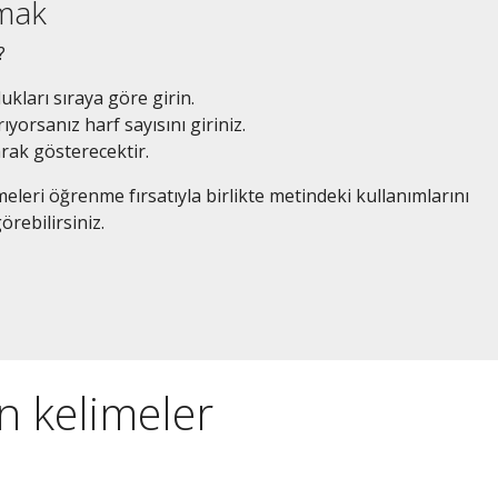
amak
?
dukları sıraya göre girin.
ıyorsanız harf sayısını giriniz.
arak gösterecektir.
eleri öğrenme fırsatıyla birlikte metindeki kullanımlarını
örebilirsiniz.
en kelimeler