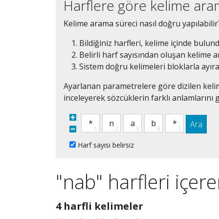
Harflere göre kelime ar
Kelime arama süreci nasıl doğru yapılabilir
Bildiğiniz harfleri, kelime içinde bulun
Belirli harf sayısından oluşan kelime ar
Sistem doğru kelimeleri bloklarla ayır
Ayarlanan parametrelere göre dizilen kelim
inceleyerek sözcüklerin farklı anlamlarını g
Ara
Harf sayısı belirsiz
"nab" harfleri içer
4
4 harfli kelimeler
harfli