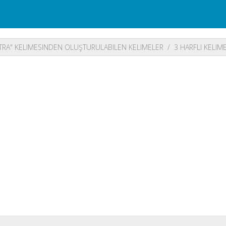
TRA" KELIMESINDEN OLUŞTURULABILEN KELIMELER
3 HARFLI KELIM