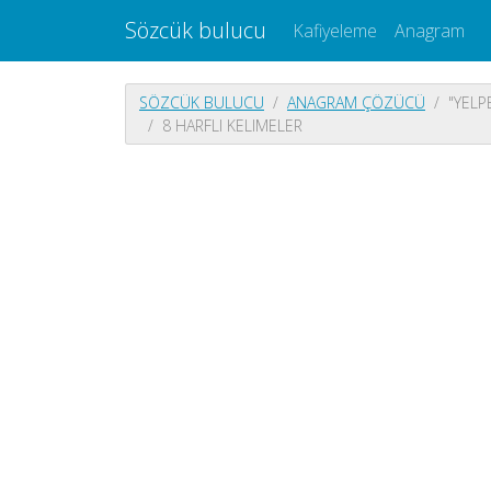
Sözcük bulucu
Kafiyeleme
Anagram
SÖZCÜK BULUCU
ANAGRAM ÇÖZÜCÜ
"YELP
8 HARFLI KELIMELER