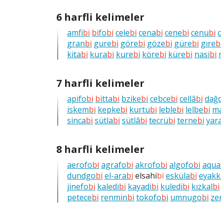
6
6 harfli kelimeler
harfli
amfi
bi
bi
fo
bi
cele
bi
cena
bi
cene
bi
cenu
bi
bütün
gran
bi
gure
bi
göre
bi
göze
bi
güre
bi
gıre
b
kelimeleri
kita
bi
kura
bi
kure
bi
köre
bi
küre
bi
nasi
bi
göster
7
7 harfli kelimeler
harfli
apifo
bi
bi
tta
bi
bzike
bi
cebce
bi
cellâ
bi
dağd
bütün
iskem
bi
kepke
bi
kurtu
bi
leble
bi
lelbe
bi
ma
kelimeleri
sinca
bi
sütla
bi
sütlâ
bi
tecrü
bi
terne
bi
yar
göster
8
8 harfli kelimeler
harfli
aerofo
bi
agrafo
bi
akrofo
bi
algofo
bi
aqua
bütün
dundgo
bi
el-ara
bi
elsahi
bi
esküla
bi
eyakk
kelimeleri
jinefo
bi
kaledi
bi
kayadi
bi
kuledi
bi
kızkal
bi
göster
petece
bi
renmin
bi
tokofo
bi
umnugo
bi
ze