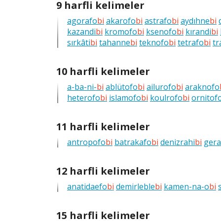
9
9 harfli kelimeler
harfli
agorafo
bi
akarofo
bi
astrafo
bi
aydıhne
bi
bütün
kazandi
bi
kromofo
bi
ksenofo
bi
kırandi
bi
kelimeleri
sırkâti
bi
tahanne
bi
teknofo
bi
tetrafo
bi
tr
göster
10
10 harfli kelimeler
harfli
a-ba-ni-
bi
ablütofo
bi
ailurofo
bi
araknofo
bütün
heterofo
bi
islamofo
bi
koulrofo
bi
ornitof
kelimeleri
göster
11
11 harfli kelimeler
harfli
antropofo
bi
batrakafo
bi
denizrahi
bi
gera
bütün
kelimeleri
12
12 harfli kelimeler
göster
harfli
anatidaefo
bi
demirleble
bi
kamen-na-o
bi
bütün
kelimeleri
15
15 harfli kelimeler
göster