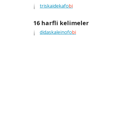
harfli
triskaidekafo
bi
bütün
kelimeleri
16
16 harfli kelimeler
göster
harfli
didaskaleinofo
bi
bütün
kelimeleri
göster