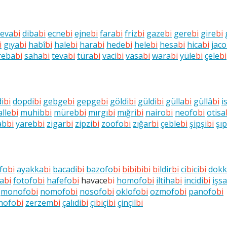
ceva
bi
diba
bi
ecne
bi
ejne
bi
fara
bi
friz
bi
gaze
bi
gere
bi
gire
bi
i
gıya
bi
habî
bi
hale
bi
hara
bi
hede
bi
hele
bi
hesa
bi
hica
bi
jaco
reba
bi
saha
bi
teva
bi
türa
bi
vaci
bi
vasa
bi
wara
bi
yüle
bi
çele
bi
i
bi
dopdi
bi
gebge
bi
gepge
bi
göldi
bi
güldi
bi
gülla
bi
güllâ
bi
i
lle
bi
muhib
bi
müreb
bi
mırgı
bi
mığri
bi
nairo
bi
neofo
bi
otisa
ab
bi
yareb
bi
zigar
bi
zipzi
bi
zoofo
bi
zığar
bi
çeble
bi
şipşi
bi
şıp
fo
bi
ayakka
bi
bacadi
bi
bazofo
bi
bi
bi
bi
bi
bi
ldir
bi
ci
bi
ci
bi
dokk
a
bi
fotofo
bi
hafefo
bi
havace
bi
homofo
bi
iltiha
bi
incidi
bi
işsa
monofo
bi
nomofo
bi
nosofo
bi
oklofo
bi
ozmofo
bi
panofo
bi
nofo
bi
zerzem
bi
çalıdi
bi
çi
bi
çi
bi
çinçil
bi