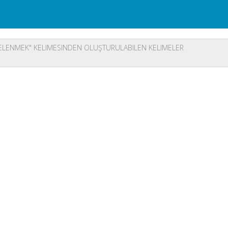
ELENMEK" KELIMESINDEN OLUŞTURULABILEN KELIMELER