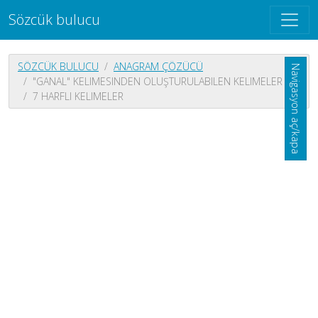
Sözcük bulucu
SÖZCÜK BULUCU
ANAGRAM ÇÖZÜCÜ
Navigasyon aç/kapa
"GANAL" KELIMESINDEN OLUŞTURULABILEN KELIMELER
7 HARFLI KELIMELER