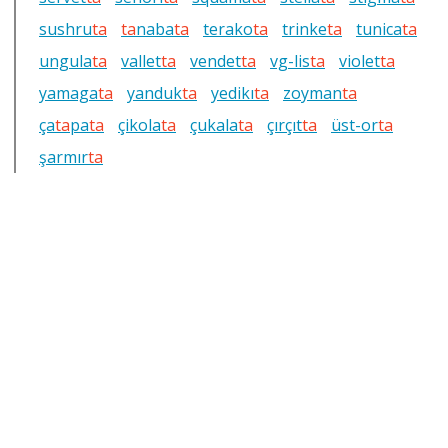
sushru
ta
ta
naba
ta
terako
ta
trinke
ta
tunica
ta
ungula
ta
vallet
ta
vendet
ta
vg-lis
ta
violet
ta
yamaga
ta
yanduk
ta
yedikı
ta
zoyman
ta
ça
ta
pa
ta
çikola
ta
çukala
ta
çırçıt
ta
üst-or
ta
şarmır
ta