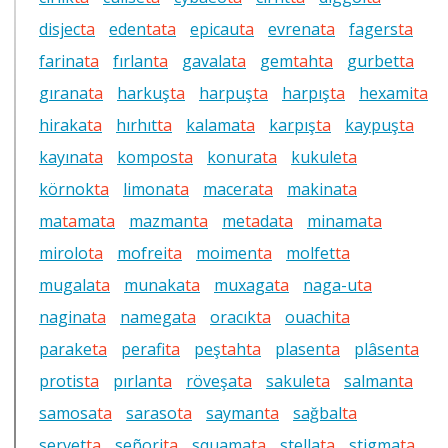
disjec
ta
eden
ta
ta
epicau
ta
evrena
ta
fagers
ta
farina
ta
fırlan
ta
gavala
ta
gem
ta
h
ta
gurbet
ta
gırana
ta
harkuş
ta
harpuş
ta
harpış
ta
hexami
ta
hiraka
ta
hırhıt
ta
kalama
ta
karpış
ta
kaypuş
ta
kayına
ta
kompos
ta
konura
ta
kukule
ta
körnok
ta
limona
ta
macera
ta
makina
ta
ma
ta
ma
ta
mazman
ta
me
ta
da
ta
minama
ta
mirolo
ta
mofrei
ta
moimen
ta
molfet
ta
mugala
ta
munaka
ta
muxaga
ta
naga-u
ta
nagina
ta
namega
ta
oracık
ta
ouachi
ta
parake
ta
perafi
ta
peş
ta
h
ta
plasen
ta
plâsen
ta
protis
ta
pırlan
ta
röveşa
ta
sakule
ta
salman
ta
samosa
ta
saraso
ta
sayman
ta
sağbal
ta
servet
ta
señori
ta
squama
ta
stella
ta
stigma
ta