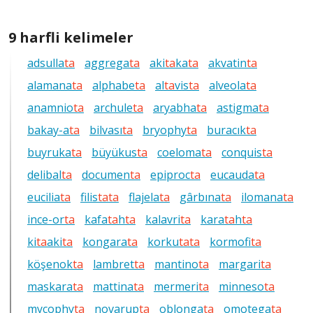
9
9 harfli kelimeler
harfli
adsulla
ta
aggrega
ta
aki
ta
ka
ta
akvatin
ta
bütün
alamana
ta
alphabe
ta
kelimeleri
al
ta
vis
ta
alveola
ta
göster
anamnio
ta
archule
ta
aryabha
ta
astigma
ta
bakay-a
ta
bilvası
ta
bryophy
ta
buracık
ta
buyruka
ta
büyükus
ta
coeloma
ta
conquis
ta
delibal
ta
documen
ta
epiproc
ta
eucauda
ta
eucilia
ta
filis
ta
ta
flajela
ta
gârbına
ta
ilomana
ta
ince-or
ta
kafa
ta
h
ta
kalavri
ta
kara
ta
h
ta
ki
ta
aki
ta
kongara
ta
korku
ta
ta
kormofi
ta
köşenok
ta
lambret
ta
mantino
ta
margari
ta
maskara
ta
mattina
ta
mermeri
ta
minneso
ta
mycophy
ta
novarup
ta
oblonga
ta
omotega
ta