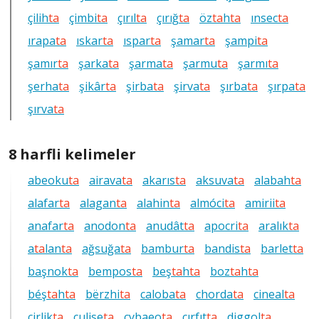
çilih
ta
çimbi
ta
çırıl
ta
çırığ
ta
öz
ta
h
ta
ınsec
ta
ırapa
ta
ıskar
ta
ıspar
ta
şamar
ta
şampi
ta
şamır
ta
şarka
ta
şarma
ta
şarmu
ta
şarmı
ta
şerha
ta
şikâr
ta
şirba
ta
şirva
ta
şırba
ta
şırpa
ta
şırva
ta
8
8 harfli kelimeler
harfli
abeoku
ta
airava
ta
akarıs
ta
aksuva
ta
alabah
ta
bütün
alafar
ta
alagan
ta
alahin
kelimeleri
ta
almóci
ta
amirii
ta
göster
anafar
ta
anodon
ta
anudât
ta
apocri
ta
aralık
ta
a
ta
lan
ta
ağsuğa
ta
bambur
ta
bandis
ta
barlet
ta
başnok
ta
bempos
ta
beş
ta
h
ta
boz
ta
h
ta
béş
ta
h
ta
bërzhi
ta
caloba
ta
chorda
ta
cineal
ta
cirlik
ta
culise
ta
cybaeo
ta
cırfıt
ta
diggol
ta