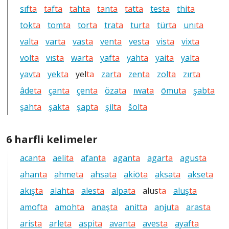
sıf
ta
ta
f
ta
ta
h
ta
ta
n
ta
ta
t
ta
tes
ta
thi
ta
tok
ta
tom
ta
tor
ta
tra
ta
tur
ta
tür
ta
unı
ta
val
ta
var
ta
vas
ta
ven
ta
ves
ta
vis
ta
vix
ta
vol
ta
vıs
ta
war
ta
yaf
ta
yah
ta
yai
ta
yal
ta
yav
ta
yek
ta
yel
ta
zar
ta
zen
ta
zol
ta
zır
ta
âde
ta
çan
ta
çen
ta
öza
ta
ıwa
ta
ōmu
ta
şab
ta
şah
ta
şak
ta
şap
ta
şil
ta
šol
ta
6
6 harfli kelimeler
harfli
acan
ta
aeli
ta
afan
ta
agan
ta
agar
ta
agus
ta
bütün
ahan
ta
ahme
ta
ahsa
kelimeleri
ta
akiō
ta
aksa
ta
akse
ta
göster
akış
ta
alah
ta
ales
ta
alpa
ta
alus
ta
aluş
ta
amof
ta
amoh
ta
anaş
ta
anit
ta
anju
ta
aras
ta
aris
ta
arle
ta
aspi
ta
avan
ta
aves
ta
ayaf
ta