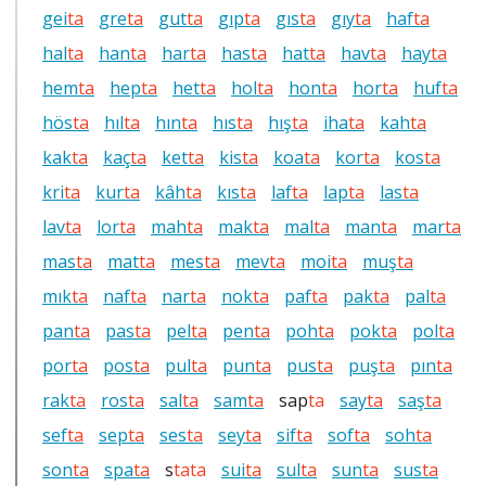
gei
ta
gre
ta
gut
ta
gıp
ta
gıs
ta
gıy
ta
haf
ta
hal
ta
han
ta
har
ta
has
ta
hat
ta
hav
ta
hay
ta
hem
ta
hep
ta
het
ta
hol
ta
hon
ta
hor
ta
huf
ta
hös
ta
hıl
ta
hın
ta
hıs
ta
hış
ta
iha
ta
kah
ta
kak
ta
kaç
ta
ket
ta
kis
ta
koa
ta
kor
ta
kos
ta
kri
ta
kur
ta
kâh
ta
kıs
ta
laf
ta
lap
ta
las
ta
lav
ta
lor
ta
mah
ta
mak
ta
mal
ta
man
ta
mar
ta
mas
ta
mat
ta
mes
ta
mev
ta
moi
ta
muş
ta
mık
ta
naf
ta
nar
ta
nok
ta
paf
ta
pak
ta
pal
ta
pan
ta
pas
ta
pel
ta
pen
ta
poh
ta
pok
ta
pol
ta
por
ta
pos
ta
pul
ta
pun
ta
pus
ta
puş
ta
pın
ta
rak
ta
ros
ta
sal
ta
sam
ta
sap
ta
say
ta
saş
ta
sef
ta
sep
ta
ses
ta
sey
ta
sif
ta
sof
ta
soh
ta
son
ta
spa
ta
s
ta
ta
sui
ta
sul
ta
sun
ta
sus
ta