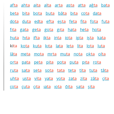
harfli
af
ta
ah
ta
ai
ta
al
ta
ar
ta
as
ta
at
ta
ağ
ta
ba
ta
bütün
be
ta
bi
ta
bo
ta
bu
kelimeleri
ta
bâ
ta
bı
ta
co
ta
da
ta
göster
do
ta
du
ta
ed
ta
ef
ta
eş
ta
fe
ta
fi
ta
fo
ta
fu
ta
fı
ta
ga
ta
ge
ta
go
ta
gı
ta
ha
ta
he
ta
ho
ta
hu
ta
hı
ta
if
ta
ik
ta
in
ta
io
ta
ip
ta
iş
ta
ka
ta
ki
ta
ko
ta
ku
ta
kı
ta
la
ta
le
ta
li
ta
lo
ta
lu
ta
lâ
ta
me
ta
mo
ta
mr
ta
mu
ta
no
ta
ok
ta
ol
ta
or
ta
pa
ta
pe
ta
pi
ta
po
ta
pu
ta
pı
ta
ro
ta
ru
ta
sa
ta
se
ta
so
ta
ta
ta
te
ta
ti
ta
tu
ta
tâ
ta
uh
ta
us
ta
vi
ta
ya
ta
yo
ta
za
ta
zi
ta
zâ
ta
çi
ta
ço
ta
çu
ta
çı
ta
ıa
ta
ıo
ta
ōi
ta
şa
ta
şi
ta