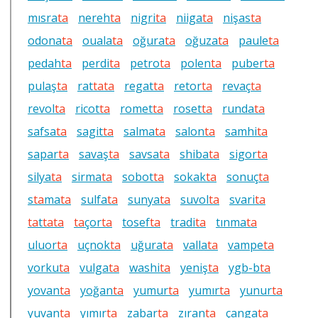
mısra
ta
nereh
ta
nigri
ta
niiga
ta
nişas
ta
odona
ta
ouala
ta
oğura
ta
oğuza
ta
paule
ta
pedah
ta
perdi
ta
petro
ta
polen
ta
puber
ta
pulaş
ta
rat
ta
ta
regat
ta
retor
ta
revaç
ta
revol
ta
ricot
ta
romet
ta
roset
ta
runda
ta
safsa
ta
sagit
ta
salma
ta
salon
ta
samhi
ta
sapar
ta
savaş
ta
savsa
ta
shiba
ta
sigor
ta
silya
ta
sirma
ta
sobot
ta
sokak
ta
sonuç
ta
s
ta
ma
ta
sulfa
ta
sunya
ta
suvol
ta
svari
ta
ta
t
ta
ta
ta
çor
ta
tosef
ta
tradi
ta
tınma
ta
uluor
ta
uçnok
ta
uğura
ta
valla
ta
vampe
ta
vorku
ta
vulga
ta
washi
ta
yeniş
ta
ygb-b
ta
yovan
ta
yoğan
ta
yumur
ta
yumır
ta
yunur
ta
yuvan
ta
yımır
ta
zabar
ta
zıran
ta
çanga
ta