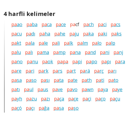
4
4 harfli kelimeler
harfli
pa
ao
pa
ba
pa
ca
pa
ce
pa
cf
pa
ch
pa
ci
pa
cs
bütün
pa
cu
pa
dı
pa
ha
pa
kelimeleri
he
pa
ju
pa
ka
pa
ki
pa
ks
göster
pa
kt
pa
la
pa
le
pa
li
pa
lk
pa
lm
pa
lo
pa
lp
pa
lu
pa
lı
pa
ma
pa
mp
pa
na
pa
nd
pa
ni
pa
nj
pa
no
pa
nu
pa
ok
pa
pa
pa
pi
pa
po
pa
pı
pa
ra
pa
re
pa
ri
pa
rk
pa
rs
pa
rt
pa
rá
pa
rç
pa
rı
pa
sa
pa
so
pa
sı
pa
ta
pa
te
pa
th
pa
ti
pa
to
pa
tı
pa
ul
pa
us
pa
ve
pa
vo
pa
wn
pa
ya
pa
ye
pa
yh
pa
zu
pa
zı
pa
ça
pa
çe
pa
çi
pa
ço
pa
çu
pa
çó
pa
çı
pa
ğa
pa
şa
pa
şo