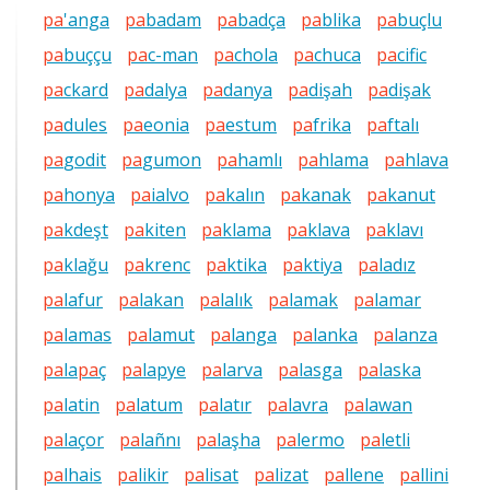
harfli
pa
'anga
pa
badam
pa
badça
pa
blika
pa
buçlu
bütün
pa
buççu
pa
c-man
kelimeleri
pa
chola
pa
chuca
pa
cific
göster
pa
ckard
pa
dalya
pa
danya
pa
dişah
pa
dişak
pa
dules
pa
eonia
pa
estum
pa
frika
pa
ftalı
pa
godit
pa
gumon
pa
hamlı
pa
hlama
pa
hlava
pa
honya
pa
ialvo
pa
kalın
pa
kanak
pa
kanut
pa
kdeşt
pa
kiten
pa
klama
pa
klava
pa
klavı
pa
klağu
pa
krenc
pa
ktika
pa
ktiya
pa
ladız
pa
lafur
pa
lakan
pa
lalık
pa
lamak
pa
lamar
pa
lamas
pa
lamut
pa
langa
pa
lanka
pa
lanza
pa
la
pa
ç
pa
lapye
pa
larva
pa
lasga
pa
laska
pa
latin
pa
latum
pa
latır
pa
lavra
pa
lawan
pa
laçor
pa
lañnı
pa
laşha
pa
lermo
pa
letli
pa
lhais
pa
likir
pa
lisat
pa
lizat
pa
llene
pa
llini