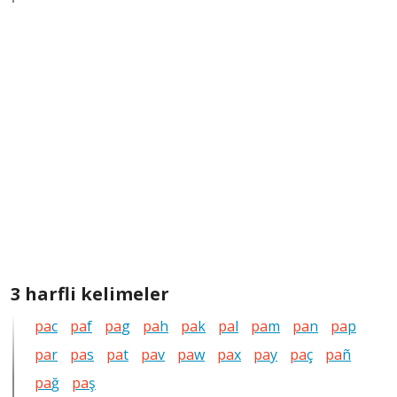
kelimeleri
göster
3
3 harfli kelimeler
harfli
pa
c
pa
f
pa
g
pa
h
pa
k
pa
l
pa
m
pa
n
pa
p
bütün
pa
r
pa
s
pa
t
pa
v
kelimeleri
pa
w
pa
x
pa
y
pa
ç
pa
ñ
göster
pa
ğ
pa
ş