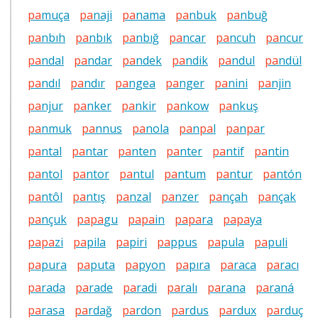
pa
muça
pa
naji
pa
nama
pa
nbuk
pa
nbuğ
pa
nbıh
pa
nbık
pa
nbığ
pa
ncar
pa
ncuh
pa
ncur
pa
ndal
pa
ndar
pa
ndek
pa
ndik
pa
ndul
pa
ndül
pa
ndıl
pa
ndır
pa
ngea
pa
nger
pa
nini
pa
njin
pa
njur
pa
nker
pa
nkir
pa
nkow
pa
nkuş
pa
nmuk
pa
nnus
pa
nola
pa
n
pa
l
pa
n
pa
r
pa
ntal
pa
ntar
pa
nten
pa
nter
pa
ntif
pa
ntin
pa
ntol
pa
ntor
pa
ntul
pa
ntum
pa
ntur
pa
ntón
pa
ntôl
pa
ntış
pa
nzal
pa
nzer
pa
nçah
pa
nçak
pa
nçuk
pa
pa
gu
pa
pa
in
pa
pa
ra
pa
pa
ya
pa
pa
zi
pa
pila
pa
piri
pa
ppus
pa
pula
pa
puli
pa
pura
pa
puta
pa
pyon
pa
pıra
pa
raca
pa
racı
pa
rada
pa
rade
pa
radi
pa
ralı
pa
rana
pa
raná
pa
rasa
pa
rdağ
pa
rdon
pa
rdus
pa
rdux
pa
rduç