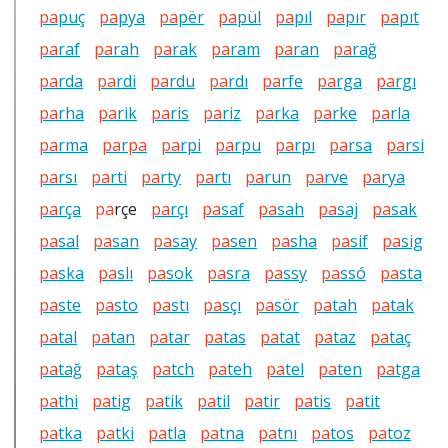
pa
puç
pa
pya
pa
për
pa
pül
pa
pıl
pa
pır
pa
pıt
pa
raf
pa
rah
pa
rak
pa
ram
pa
ran
pa
rağ
pa
rda
pa
rdi
pa
rdu
pa
rdı
pa
rfe
pa
rga
pa
rgı
pa
rha
pa
rik
pa
ris
pa
riz
pa
rka
pa
rke
pa
rla
pa
rma
pa
r
pa
pa
rpi
pa
rpu
pa
rpı
pa
rsa
pa
rsi
pa
rsı
pa
rti
pa
rty
pa
rtı
pa
run
pa
rve
pa
rya
pa
rça
pa
rçe
pa
rçı
pa
saf
pa
sah
pa
saj
pa
sak
pa
sal
pa
san
pa
say
pa
sen
pa
sha
pa
sif
pa
sig
pa
ska
pa
slı
pa
sok
pa
sra
pa
ssy
pa
ssó
pa
sta
pa
ste
pa
sto
pa
stı
pa
sçı
pa
sör
pa
tah
pa
tak
pa
tal
pa
tan
pa
tar
pa
tas
pa
tat
pa
taz
pa
taç
pa
tağ
pa
taş
pa
tch
pa
teh
pa
tel
pa
ten
pa
tga
pa
thi
pa
tig
pa
tik
pa
til
pa
tir
pa
tis
pa
tit
pa
tka
pa
tki
pa
tla
pa
tna
pa
tnı
pa
tos
pa
toz