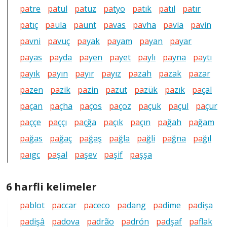
pa
tre
pa
tul
pa
tuz
pa
tyo
pa
tık
pa
tıl
pa
tır
pa
tıç
pa
ula
pa
unt
pa
vas
pa
vha
pa
via
pa
vin
pa
vni
pa
vuç
pa
yak
pa
yam
pa
yan
pa
yar
pa
yas
pa
yda
pa
yen
pa
yet
pa
ylı
pa
yna
pa
ytı
pa
yık
pa
yın
pa
yır
pa
yız
pa
zah
pa
zak
pa
zar
pa
zen
pa
zik
pa
zin
pa
zut
pa
zük
pa
zık
pa
çal
pa
çan
pa
çha
pa
ços
pa
çoz
pa
çuk
pa
çul
pa
çur
pa
ççe
pa
ççı
pa
çğa
pa
çık
pa
çın
pa
ğah
pa
ğam
pa
ğas
pa
ğaç
pa
ğaş
pa
ğla
pa
ğli
pa
ğna
pa
ğıl
pa
ıgc
pa
şal
pa
şev
pa
şif
pa
şşa
6
6 harfli kelimeler
harfli
pa
blot
pa
ccar
pa
ceco
pa
dang
pa
dime
pa
dişa
bütün
pa
dişâ
pa
dova
pa
drão
kelimeleri
pa
drón
pa
dşaf
pa
flak