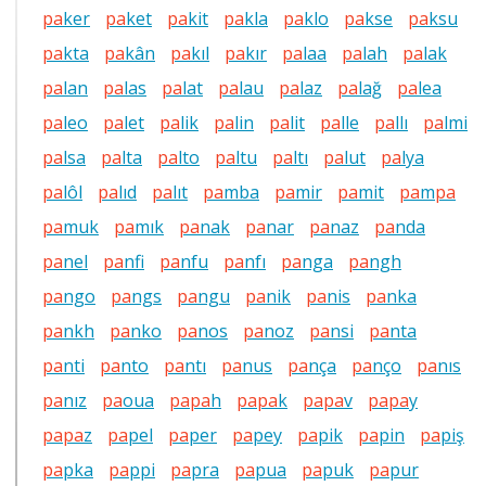
pa
ker
pa
ket
pa
kit
pa
kla
pa
klo
pa
kse
pa
ksu
pa
kta
pa
kân
pa
kıl
pa
kır
pa
laa
pa
lah
pa
lak
pa
lan
pa
las
pa
lat
pa
lau
pa
laz
pa
lağ
pa
lea
pa
leo
pa
let
pa
lik
pa
lin
pa
lit
pa
lle
pa
llı
pa
lmi
pa
lsa
pa
lta
pa
lto
pa
ltu
pa
ltı
pa
lut
pa
lya
pa
lôl
pa
lıd
pa
lıt
pa
mba
pa
mir
pa
mit
pa
m
pa
pa
muk
pa
mık
pa
nak
pa
nar
pa
naz
pa
nda
pa
nel
pa
nfi
pa
nfu
pa
nfı
pa
nga
pa
ngh
pa
ngo
pa
ngs
pa
ngu
pa
nik
pa
nis
pa
nka
pa
nkh
pa
nko
pa
nos
pa
noz
pa
nsi
pa
nta
pa
nti
pa
nto
pa
ntı
pa
nus
pa
nça
pa
nço
pa
nıs
pa
nız
pa
oua
pa
pa
h
pa
pa
k
pa
pa
v
pa
pa
y
pa
pa
z
pa
pel
pa
per
pa
pey
pa
pik
pa
pin
pa
piş
pa
pka
pa
ppi
pa
pra
pa
pua
pa
puk
pa
pur