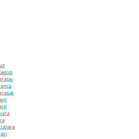
ra
t
ra
gop
ara
laş
ra
nca
ara
sat
a
yir
a
şit
k
ara
ra
cub
ara
ra
çı