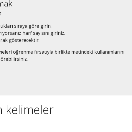
amak
?
dukları sıraya göre girin.
ıyorsanız harf sayısını giriniz.
arak gösterecektir.
eleri öğrenme fırsatıyla birlikte metindeki kullanımlarını
örebilirsiniz.
n kelimeler