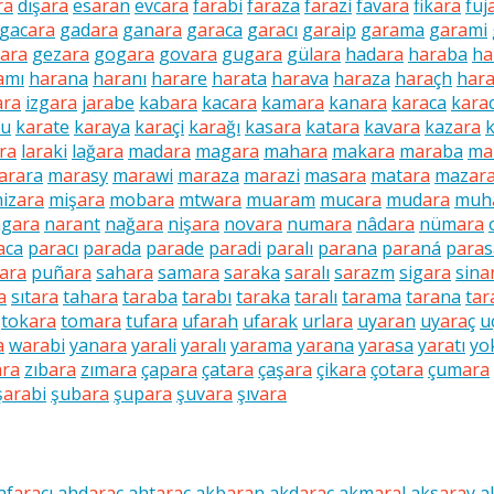
ra
dış
ara
es
ara
n
evc
ara
f
ara
bi
f
ara
za
f
ara
zi
fav
ara
fik
ara
fuj
gac
ara
gad
ara
gan
ara
g
ara
ca
g
ara
cı
g
ara
ip
g
ara
ma
g
ara
mi
ara
gez
ara
gog
ara
gov
ara
gug
ara
gül
ara
had
ara
h
ara
ba
h
a
a
mı
h
ara
na
h
ara
nı
h
ara
re
h
ara
ta
h
ara
va
h
ara
za
h
ara
çh
h
ar
ara
izg
ara
j
ara
be
kab
ara
kac
ara
kam
ara
kan
ara
k
ara
ca
k
ara
su
k
ara
te
k
ara
ya
k
ara
çi
k
ara
ğı
kas
ara
kat
ara
kav
ara
kaz
ara
ra
l
ara
ki
lağ
ara
mad
ara
mag
ara
mah
ara
mak
ara
m
ara
ba
m
a
ara
ra
m
ara
sy
m
ara
wi
m
ara
za
m
ara
zi
mas
ara
mat
ara
maz
ar
iz
ara
miş
ara
mob
ara
mtw
ara
mu
ara
m
muc
ara
mud
ara
muh
ag
ara
n
ara
nt
nağ
ara
niş
ara
nov
ara
num
ara
nâd
ara
nüm
ara
a
ca
p
ara
cı
p
ara
da
p
ara
de
p
ara
di
p
ara
lı
p
ara
na
p
ara
ná
p
ara
s
ara
puñ
ara
sah
ara
sam
ara
s
ara
ka
s
ara
lı
s
ara
zm
sig
ara
sin
a
a
sıt
ara
tah
ara
t
ara
ba
t
ara
bı
t
ara
ka
t
ara
lı
t
ara
ma
t
ara
na
t
ar
tok
ara
tom
ara
tuf
ara
uf
ara
h
uf
ara
k
url
ara
uy
ara
n
uy
ara
ç
u
a
w
ara
bi
yan
ara
y
ara
li
y
ara
lı
y
ara
ma
y
ara
na
y
ara
sa
y
ara
tı
yo
ara
zıb
ara
zım
ara
çap
ara
çat
ara
çaş
ara
çik
ara
çot
ara
çum
ara
ş
ara
bi
şub
ara
şup
ara
şuv
ara
şıv
ara
af
ara
cı
ahd
ara
ç
aht
ara
ç
akb
ara
n
akd
ara
ç
akm
ara
l
aks
ara
y
a