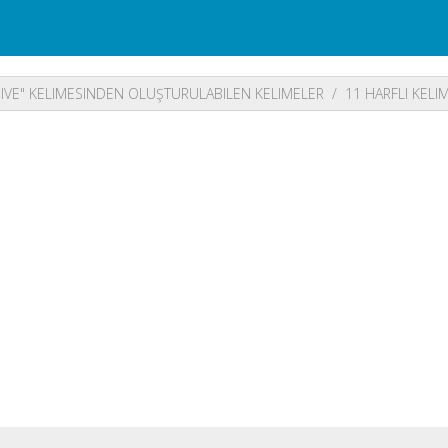
IVE" KELIMESINDEN OLUŞTURULABILEN KELIMELER
11 HARFLI KELI