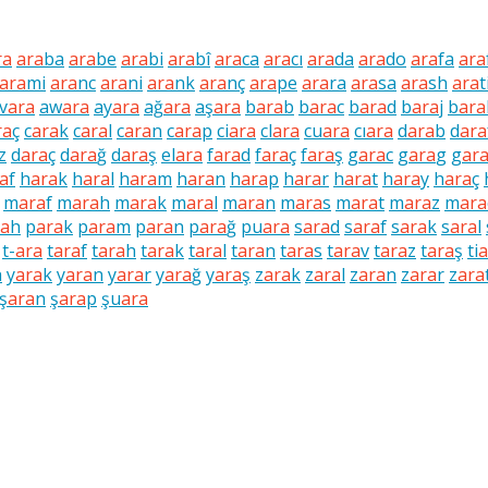
ra
ara
ba
ara
be
ara
bi
ara
bî
ara
ca
ara
cı
ara
da
ara
do
ara
fa
ara
ara
mi
ara
nc
ara
ni
ara
nk
ara
nç
ara
pe
ara
ra
ara
sa
ara
sh
ara
t
v
ara
aw
ara
ay
ara
ağ
ara
aş
ara
b
ara
b
b
ara
c
b
ara
d
b
ara
j
b
ara
ra
ç
c
ara
k
c
ara
l
c
ara
n
c
ara
p
ci
ara
cl
ara
cu
ara
cı
ara
d
ara
b
d
ara
z
d
ara
ç
d
ara
ğ
d
ara
ş
el
ara
f
ara
d
f
ara
ç
f
ara
ş
g
ara
c
g
ara
g
g
ar
a
f
h
ara
k
h
ara
l
h
ara
m
h
ara
n
h
ara
p
h
ara
r
h
ara
t
h
ara
y
h
ara
ç
m
ara
f
m
ara
h
m
ara
k
m
ara
l
m
ara
n
m
ara
s
m
ara
t
m
ara
z
m
ara
ra
h
p
ara
k
p
ara
m
p
ara
n
p
ara
ğ
pu
ara
s
ara
d
s
ara
f
s
ara
k
s
ara
l
t-
ara
t
ara
f
t
ara
h
t
ara
k
t
ara
l
t
ara
n
t
ara
s
t
ara
v
t
ara
z
t
ara
ş
ti
a
h
y
ara
k
y
ara
n
y
ara
r
y
ara
ğ
y
ara
ş
z
ara
k
z
ara
l
z
ara
n
z
ara
r
z
ara
ş
ara
n
ş
ara
p
şu
ara