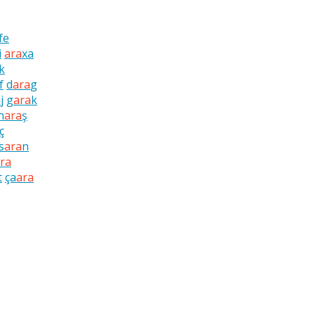
fe
i
ara
xa
k
f
d
ara
g
a
j
g
ara
k
h
ara
ş
ç
s
ara
n
ra
t
ça
ara