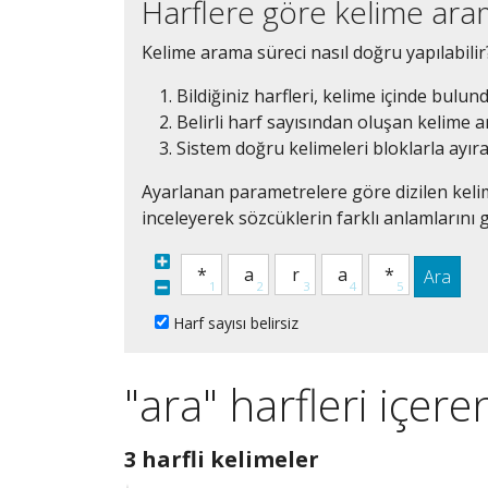
Harflere göre kelime ar
Kelime arama süreci nasıl doğru yapılabilir
Bildiğiniz harfleri, kelime içinde bulun
Belirli harf sayısından oluşan kelime ar
Sistem doğru kelimeleri bloklarla ayır
Ayarlanan parametrelere göre dizilen kelim
inceleyerek sözcüklerin farklı anlamlarını g
Ara
Harf sayısı belirsiz
"ara" harfleri içere
3
3 harfli kelimeler
harfli