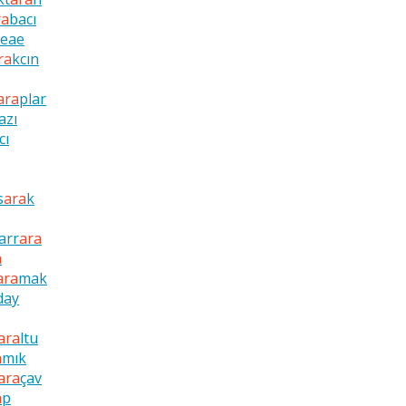
ra
bacı
ceae
ra
kcın
ara
plar
azı
cı
s
ara
k
arr
ara
a
ara
mak
day
ara
ltu
a
mık
ara
çav
a
p