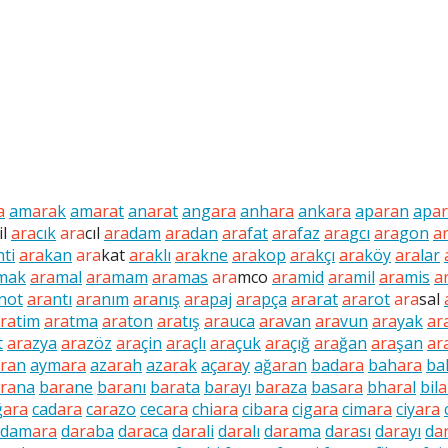
a
am
ara
k
am
ara
t
an
ara
t
ang
ara
anh
ara
ank
ara
ap
ara
n
ap
a
il
ara
cık
ara
cıl
ara
dam
ara
dan
ara
fat
ara
faz
ara
gcı
ara
gon
a
hti
ara
kan
ara
kat
ara
klı
ara
kne
ara
kop
ara
kçı
ara
köy
ara
lar
mak
ara
mal
ara
mam
ara
mas
ara
mco
ara
mid
ara
mil
ara
mis
a
not
ara
ntı
ara
nım
ara
nış
ara
paj
ara
pça
ara
rat
ara
rot
ara
sal
ra
tim
ara
tma
ara
ton
ara
tış
ara
uca
ara
van
ara
vun
ara
yak
ar
t
ara
zya
ara
zöz
ara
çin
ara
çlı
ara
çuk
ara
çığ
ara
ğan
ara
şan
ar
ra
n
aym
ara
az
ara
h
az
ara
k
aç
ara
y
ağ
ara
n
bad
ara
bah
ara
ba
ra
na
b
ara
ne
b
ara
nı
b
ara
ta
b
ara
yı
b
ara
za
bas
ara
bh
ara
l
bil
a
ğ
ara
cad
ara
c
ara
zo
cec
ara
chi
ara
cib
ara
cig
ara
cim
ara
ciy
ara
dam
ara
d
ara
ba
d
ara
ca
d
ara
li
d
ara
lı
d
ara
ma
d
ara
sı
d
ara
yı
d
a