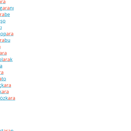
ara
g
ara
nı
ra
be
a
şo
cı
kop
ara
ra
bu
a
ara
ol
ara
k
a
ra
a
to
çk
ara
k
ara
özk
ara
kt
ara
n