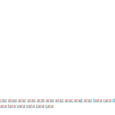
ara
o
ara
p
ara
r
ara
s
ara
t
ara
v
ara
z
ara
ç
ara
ğ
ara
ş
b
ara
c
ara
d
s
ara
t
ara
v
ara
y
ara
z
ara
ç
ara