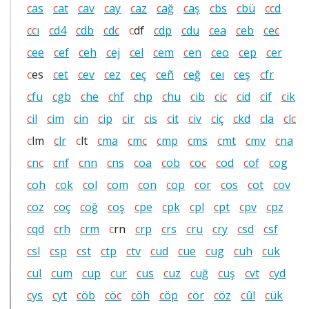
c
as
c
at
c
av
c
ay
c
az
c
ağ
c
aş
c
bs
c
bü
c
c
d
c
c
ı
c
d4
c
db
c
d
c
c
df
c
dp
c
du
c
ea
c
eb
c
e
c
c
ee
c
ef
c
eh
c
ej
c
el
c
em
c
en
c
eo
c
ep
c
er
c
es
c
et
c
ev
c
ez
c
eç
c
eñ
c
eğ
c
eı
c
eş
c
fr
c
fu
c
gb
c
he
c
hf
c
hp
c
hu
c
ib
c
i
c
c
id
c
if
c
ik
c
il
c
im
c
in
c
ip
c
ir
c
is
c
it
c
iv
c
iç
c
kd
c
la
c
l
c
c
lm
c
lr
c
lt
c
ma
c
m
c
c
mp
c
ms
c
mt
c
mv
c
na
c
n
c
c
nf
c
nn
c
ns
c
oa
c
ob
c
o
c
c
od
c
of
c
og
c
oh
c
ok
c
ol
c
om
c
on
c
op
c
or
c
os
c
ot
c
ov
c
oz
c
oç
c
oğ
c
oş
c
pe
c
pk
c
pl
c
pt
c
pv
c
pz
c
qd
c
rh
c
rm
c
rn
c
rp
c
rs
c
ru
c
ry
c
sd
c
sf
c
sl
c
sp
c
st
c
tp
c
tv
c
ud
c
ue
c
ug
c
uh
c
uk
c
ul
c
um
c
up
c
ur
c
us
c
uz
c
uğ
c
uş
c
vt
c
yd
c
ys
c
yt
c
öb
c
ö
c
c
öh
c
öp
c
ör
c
öz
c
ûl
c
ük