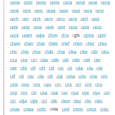
c
eme
c
emi
c
emo
c
ems
c
ena
c
end
c
ene
c
eng
c
enk
c
ent
c
enç
c
epe
c
epo
c
ept
c
era
c
ere
c
erh
c
eri
c
erk
c
ern
c
ero
c
erp
c
ert
c
est
c
ete
c
etp
c
eve
c
evk
c
evt
c
eza
c
eze
c
ezp
c
ezâ
c
eâm
c
eğa
c
fnm
c
frp
c
gls
c
gmp
c
gtn
c
ham
c
han
c
hat
c
heb
c
hef
c
hen
c
her
c
hes
c
hi
c
c
hip
c
hur
c
hãs
c
hıp
c
iba
c
ibe
c
ibi
c
ibu
c
i
c
a
c
i
c
e
c
i
c
i
c
ida
c
ide
c
idi
c
ido
c
idr
c
ier
c
iet
c
ife
c
ifi
c
ift
c
iit
c
iiş
c
iji
c
ike
c
ila
c
ile
c
ilf
c
ili
c
ilo
c
ilp
c
ilt
c
ilâ
c
ima
c
imi
c
ine
c
ini
c
ink
c
ino
c
ins
c
ips
c
ir
c
c
ire
c
iri
c
irk
c
iro
c
irp
c
irs
c
iti
c
iva
c
ive
c
ixi
c
iya
c
iye
c
iyo
c
izi
c
içi
c
iğa
c
iğe
c
j
c
l
c
ld
c
c
lem
c
leo
c
lio
c
léo
c
mas
c
mea
c
mfs
c
mle
c
mll
c
mmı
c
mos
c
nb
c