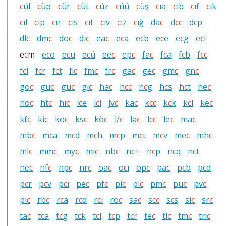
c
ül
c
üp
c
ür
c
üt
c
üz
c
üü
c
üş
c
ıa
c
ıb
c
ıf
c
ık
c
ıl
c
ıp
c
ır
c
ıs
c
ıt
c
ıv
c
ız
c
ığ
da
c
d
c
c
d
c
p
dl
c
dm
c
do
c
dı
c
ea
c
e
c
a
e
c
b
e
c
e
e
c
g
e
c
i
e
c
m
e
c
o
e
c
u
e
c
ü
ee
c
ep
c
fa
c
f
c
a
f
c
b
f
c
c
f
c
l
f
c
r
f
c
t
fi
c
fm
c
fr
c
ga
c
ge
c
gm
c
gn
c
go
c
gu
c
gü
c
gı
c
ha
c
h
c
c
h
c
g
h
c
s
h
c
t
he
c
ho
c
ht
c
hı
c
i
c
e
i
c
i
jv
c
ka
c
k
c
c
k
c
k
k
c
l
ke
c
kf
c
ki
c
ko
c
ks
c
kö
c
l/
c
la
c
l
c
c
le
c
ma
c
mb
c
m
c
a
m
c
d
m
c
h
m
c
p
m
c
t
m
c
v
me
c
mh
c
ml
c
mm
c
my
c
mı
c
nb
c
n
c
+
n
c
p
n
c
q
n
c
t
ne
c
nf
c
np
c
nr
c
oa
c
o
c
ı
op
c
pa
c
p
c
b
p
c
d
p
c
r
p
c
v
p
c
ı
pe
c
pf
c
pi
c
pl
c
pm
c
pu
c
pv
c
pı
c
rb
c
r
c
a
r
c
d
r
c
ı
ro
c
sa
c
s
c
c
s
c
s
si
c
sr
c
ta
c
t
c
a
t
c
g
t
c
k
t
c
l
t
c
p
t
c
r
te
c
tl
c
tm
c
tn
c