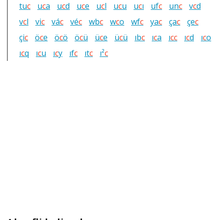
tu
c
u
c
a
u
c
d
u
c
e
u
c
l
u
c
u
u
c
ı
uf
c
un
c
v
c
d
v
c
l
vi
c
vá
c
vé
c
wb
c
w
c
o
wf
c
ya
c
ça
c
çe
c
çi
c
ö
c
e
ö
c
ö
ö
c
ü
ü
c
e
ü
c
ü
ıb
c
ı
c
a
ı
c
c
ı
c
d
ı
c
o
ı
c
q
ı
c
u
ı
c
y
ıf
c
ıt
c
ı²
c