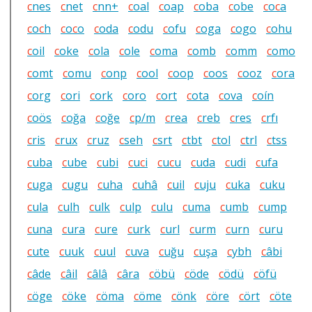
c
nes
c
net
c
nn+
c
oal
c
oap
c
oba
c
obe
c
o
c
a
c
o
c
h
c
o
c
o
c
oda
c
odu
c
ofu
c
oga
c
ogo
c
ohu
c
oil
c
oke
c
ola
c
ole
c
oma
c
omb
c
omm
c
omo
c
omt
c
omu
c
onp
c
ool
c
oop
c
oos
c
ooz
c
ora
c
org
c
ori
c
ork
c
oro
c
ort
c
ota
c
ova
c
oín
c
oös
c
oğa
c
oğe
c
p/m
c
rea
c
reb
c
res
c
rfı
c
ris
c
rux
c
ruz
c
seh
c
srt
c
tbt
c
tol
c
trl
c
tss
c
uba
c
ube
c
ubi
c
u
c
i
c
u
c
u
c
uda
c
udi
c
ufa
c
uga
c
ugu
c
uha
c
uhâ
c
uil
c
uju
c
uka
c
uku
c
ula
c
ulh
c
ulk
c
ulp
c
ulu
c
uma
c
umb
c
ump
c
una
c
ura
c
ure
c
urk
c
url
c
urm
c
urn
c
uru
c
ute
c
uuk
c
uul
c
uva
c
uğu
c
uşa
c
ybh
c
âbi
c
âde
c
âil
c
âlâ
c
âra
c
öbü
c
öde
c
ödü
c
öfü
c
öge
c
öke
c
öma
c
öme
c
önk
c
öre
c
ört
c
öte