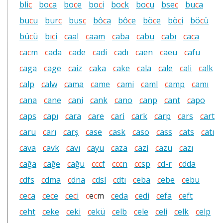
bli
c
bo
c
a
bo
c
e
bo
c
i
bo
c
k
bo
c
u
bse
c
bu
c
a
bu
c
u
bur
c
bus
c
bô
c
a
bô
c
e
bö
c
e
bö
c
i
bö
c
ü
bü
c
ü
bı
c
i
c
aal
c
aam
c
aba
c
abu
c
abı
c
a
c
a
c
a
c
m
c
ada
c
ade
c
adi
c
adı
c
aen
c
aeu
c
afu
c
aga
c
age
c
aiz
c
aka
c
ake
c
ala
c
ale
c
ali
c
alk
c
alp
c
alw
c
ama
c
ame
c
ami
c
aml
c
amp
c
amı
c
ana
c
ane
c
ani
c
ank
c
ano
c
anp
c
ant
c
apo
c
aps
c
apı
c
ara
c
are
c
ari
c
ark
c
arp
c
ars
c
art
c
aru
c
arı
c
arş
c
ase
c
ask
c
aso
c
ass
c
ats
c
atı
c
ava
c
avk
c
avı
c
ayu
c
aza
c
azi
c
azu
c
azı
c
ağa
c
ağe
c
ağu
c
c
c
f
c
c
c
n
c
c
sp
c
d-r
c
dda
c
dfs
c
dma
c
dna
c
dsl
c
dtı
c
eba
c
ebe
c
ebu
c
e
c
a
c
e
c
e
c
e
c
i
c
e
c
m
c
eda
c
edi
c
efa
c
eft
c
eht
c
eke
c
eki
c
ekü
c
elb
c
ele
c
eli
c
elk
c
elp