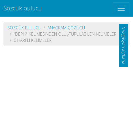
Sözcük bulucu
SÖZCÜK BULUCU
ANAGRAM ÇÖZÜCÜ
Navigasyon aç/kapa
"DEPIK" KELIMESINDEN OLUŞTURULABILEN KELIMELER
6 HARFLI KELIMELER