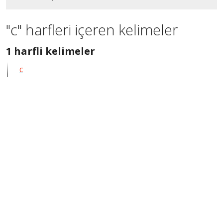
"c" harfleri içeren kelimeler
1
1 harfli kelimeler
harfli
c
bütün
kelimeleri
göster