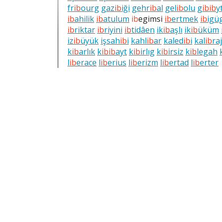
fr
ib
ourg
gaz
ib
iği
gehr
ib
al
gel
ib
olu
g
ib
ib
y
ib
ahilik
ib
atulum
ib
egimsi
ib
ertmek
ib
igü
ib
riktar
ib
riyini
ib
tidâen
ik
ib
aşlı
ik
ib
üküm
iz
ib
üyük
işsah
ib
i
kahl
ib
ar
kaled
ib
i
kal
ib
raj
k
ib
arlık
k
ib
ib
ayt
k
ib
irlıg
k
ib
irsiz
k
ib
legah
l
ib
erace
l
ib
erius
l
ib
erizm
l
ib
ertad
l
ib
erter