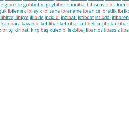
te
g
ib
ozite
gr
ib
bohm
göyb
ib
er
hann
ib
al
h
ib
iscus
h
ib
ridom
i
gük
ib
ilemek
ib
ileyik
ib
lisane
ib
raname
ib
ranice
ib
retlik
ib
rik
il
ib
itce
il
ib
iççe
ill
ib
ide
incid
ib
i
inz
ib
ati
ist
ib
dat
ist
ib
dâl
it
ib
aren
kap
ib
ara
kayad
ib
i
kehl
ib
ar
kehr
ib
ar
ket
ib
eli
keç
ib
oku
k
ib
ar
k
ib
ritçi
kir
ib
ati
kirp
ib
aş
kuled
ib
i
lekb
ib
aj
l
ib
anios
l
ib
assız
l
ib
a