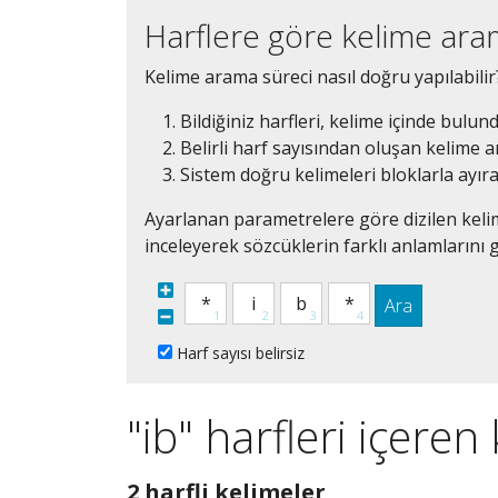
Harflere göre kelime ar
Kelime arama süreci nasıl doğru yapılabilir
Bildiğiniz harfleri, kelime içinde bulun
Belirli harf sayısından oluşan kelime ar
Sistem doğru kelimeleri bloklarla ayır
Ayarlanan parametrelere göre dizilen kelim
inceleyerek sözcüklerin farklı anlamlarını g
Ara
Harf sayısı belirsiz
"ib" harfleri içeren
2
2 harfli kelimeler