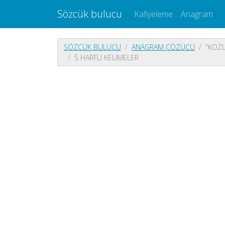
Sözcük bulucu
Kafiyeleme
Anagram
SÖZCÜK BULUCU
ANAGRAM ÇÖZÜCÜ
"KOZL
5 HARFLI KELIMELER