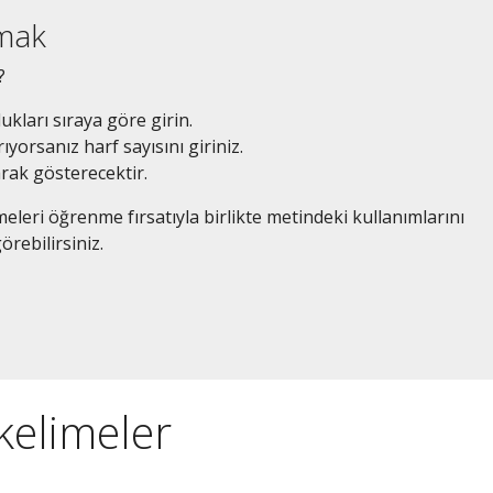
amak
?
dukları sıraya göre girin.
ıyorsanız harf sayısını giriniz.
arak gösterecektir.
eleri öğrenme fırsatıyla birlikte metindeki kullanımlarını
örebilirsiniz.
 kelimeler