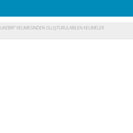
UKEBIR" KELIMESINDEN OLUŞTURULABILEN KELIMELER