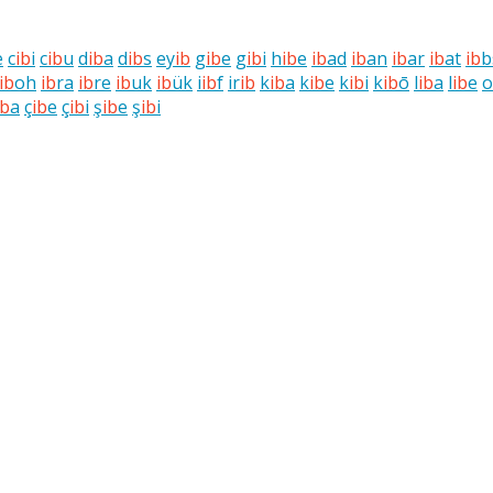
e
c
ib
i
c
ib
u
d
ib
a
d
ib
s
ey
ib
g
ib
e
g
ib
i
h
ib
e
ib
ad
ib
an
ib
ar
ib
at
ib
b
ib
oh
ib
ra
ib
re
ib
uk
ib
ük
i
ib
f
ir
ib
k
ib
a
k
ib
e
k
ib
i
k
ib
ō
l
ib
a
l
ib
e
o
ib
a
ç
ib
e
ç
ib
i
ş
ib
e
ş
ib
i