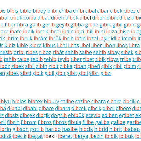
b
is
b
ib
iş
b
ib
lo
b
ib
oy
bi
ib
f
ch
ib
a
ch
ib
i
c
ib
al
c
ib
ar
c
ib
ek
c
ib
ez
c
ib
ul
c
ib
ük
co
ib
a
d
ib
ac
d
ib
eh
d
ib
ek
d
ib
el
d
ib
en
d
ib
ik
d
ib
iz
d
ib
i
b
e
f
ib
er
f
ib
ra
gal
ib
ger
ib
gey
ib
g
ib
ba
g
ib
de
g
ib
ik
g
ib
il
g
ib
in
g
b
are
ib
ate
ib
bik
ib
cek
ib
dai
ib
din
ib
ici
ib
ili
ib
ini
ib
iza
ib
işo
ib
la
rik
ib
rim
ib
ruk
ib
râm
ib
rük
ib
rıh
ib
tin
ib
zal
ib
şir
idl
ib
imm
ib
i
ir
k
ib
iz
k
ib
le
k
ib
re
k
ib
us
l
ib
al
l
ib
as
l
ib
el
l
ib
er
l
ib
on
l
ib
oş
l
ib
ra
nes
ib
or
ib
i
r
ib
es
r
ib
oz
r
ib
ât
sah
ib
sa
ib
e
seh
ib
s
ib
ay
s
ib
ek
s
i
ib
tah
ib
ta
ib
e
teb
ib
teh
ib
tey
ib
t
ib
er
t
ib
et
t
ib
ik
t
ib
ya
tr
ib
e
tr
ib
ib
bz
z
ib
ek
z
ib
il
z
ib
in
z
ib
it
z
ib
ka
ç
ib
an
ç
ib
eñ
ç
ib
ik
ç
ib
il
ç
ib
im
ç
an
ş
ib
ek
ş
ib
id
ş
ib
ik
ş
ib
il
ş
ib
ir
ş
ib
it
ş
ib
li
ş
ib
ri
ş
ib
zi
ib
iyu
b
ib
los
b
ib
tex
b
ib
ury
cal
ib
e
caz
ib
e
c
ib
ara
c
ib
are
c
ib
cik
c
ib
a
d
ib
abi
d
ib
abı
d
ib
ace
d
ib
ara
d
ib
cek
d
ib
cik
d
ib
cil
d
ib
ece
d
ib
iz
d
ib
siz
d
ib
çek
d
ib
çik
dogr
ib
eb
ib
ük
ecey
ib
ed
ib
en
eg
ib
et
ek
b
ril
f
ib
rin
f
ib
rom
f
ib
roz
f
ib
röz
f
ib
ula
fil
ib
e
gal
ib
a
gal
ib
e
gar
ib
ib
rin
g
ib
son
gotl
ib
har
ib
o
has
ib
e
h
ib
cik
h
ib
rid
h
ib
rit
ib
abap
b
dizâ
ib
ecik
ib
egat
ib
ekli
ib
eret
ib
erya
ib
ezin
ib
ib
ik
ib
ib
uk
ib