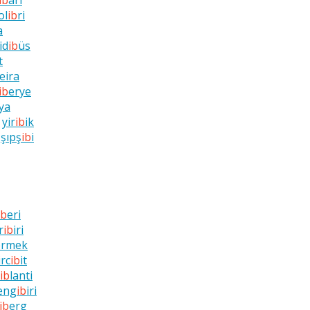
ib
ari
ol
ib
ri
a
id
ib
üs
t
eira
ib
erye
ya
yir
ib
ik
şıpş
ib
i
ib
eri
r
ib
iri
ermek
irc
ib
it
ib
lanti
eng
ib
iri
ib
erg