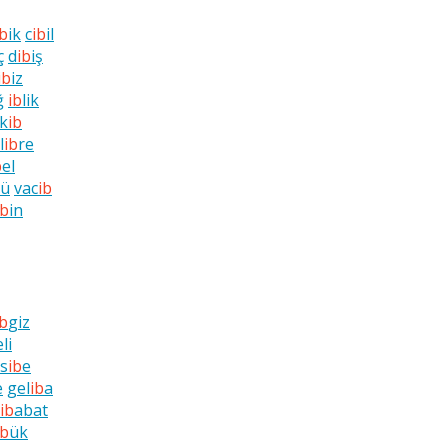
ib
ik
c
ib
il
ç
d
ib
iş
ib
iz
ğ
ib
lik
tk
ib
l
ib
re
b
el
ü
vac
ib
ib
in
ib
giz
eli
s
ib
e
e
gel
ib
a
ib
abat
ib
ük