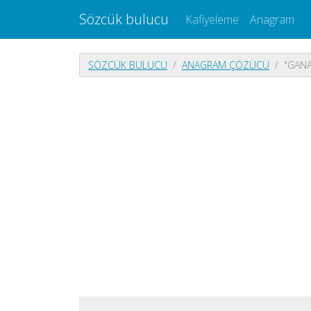
Sözcük bulucu
Kafiyeleme
Anagram
SÖZCÜK BULUCU
ANAGRAM ÇÖZÜCÜ
"GANA