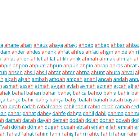
na
ah
ane
ah
arı
ah
aus
ah
aya
ah
ayt
ah
bab
ah
bap
ah
bar
ah
ba
h
dam
ah
der
ah
des
ah
enk
ah
fat
ah
feş
ah
fâd
ah
gın
ah
ide
ah
iri
ar
ah
lat
ah
len
ah
let
ah
lâf
ah
lıh
ah
lık
ah
m
ah
ah
mak
ah
man
a
ah
pin
ah
pon
ah
pum
ah
pun
ah
pün
ah
pın
ah
rap
ah
ras
ah
rat
ruh
ah
sen
ah
sil
ah
sıl
ah
tar
ah
ter
ah
tna
ah
unt
ah
ura
ah
val
a
ah
alç
ah
alş
ah
amb
ah
amo
ah
amp
ah
an
ah
í
anc
ah
and
ah
ann
h
asm
ah
ass
ah
atm
ah
avg
ah
avl
ah
avm
ah
azm
ah
açc
ah
ağl
a
ah
ak
b
ah
al
b
ah
an
b
ah
ar
b
ah
aç
b
ah
ca
b
ah
co
b
ah
ia
b
ah
ir
b
a
h
ça
b
ah
çe
b
ah
ır
b
ah
ış
b
ah
şa
b
ah
şı
bal
ah
ban
ah
bat
ah
bay
ah
z
ah
bıç
ah
cad
ah
c
ah
al
c
ah
el
c
ah
il
c
ah
it
c
ah
ın
cal
ah
cam
ah
ced
h
an
d
ah
ar
d
ah
at
d
ah
ey
d
ah
fe
d
ah
ga
d
ah
il
d
ah
lı
d
ah
ma
d
ah
m
ah
dam
ah
dar
ah
day
ah
dem
ah
dod
ah
dol
ah
don
ah
dov
ah
do
îv
ah
dôh
ah
dôm
ah
düg
ah
düş
ah
ebt
ah
ehl
ah
ell
ah
emr
ah
e
ah
f
ah
ad
f
ah
at
f
ah
im
f
ah
ir
f
ah
iş
f
ah
ri
f
ah
te
f
ah
tı
f
ah
ur
f
ah
ır