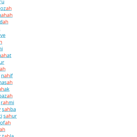
ru
goz
ah
h
ah
ah
d
ah
h
h
ve
h
i
m
ah
at
ur
ah
n
ah
if
nas
ah
ah
ak
paz
ah
r
ah
mi
v
s
ah
ba
ti
s
ah
ur
of
ah
ah
r
t
ah
la