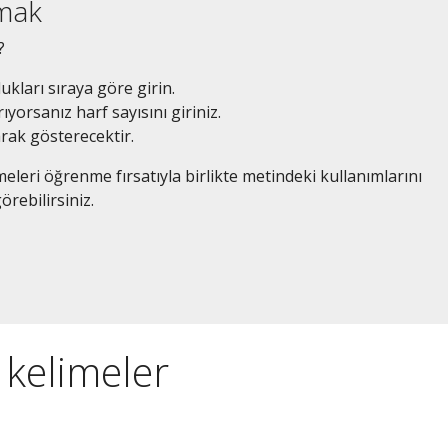
amak
?
dukları sıraya göre girin.
ıyorsanız harf sayısını giriniz.
arak gösterecektir.
eleri öğrenme fırsatıyla birlikte metindeki kullanımlarını
örebilirsiniz.
n kelimeler