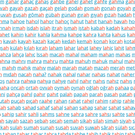
am
g
ah
ar
g
ah
aç
g
ah
aş
g
ah
be
g
ah
el
g
ah
et
g
ah
fe
g
ah
ma
g
ah
v
ah
gay
ah
gaz
ah
gaç
ah
gel
ah
god
ah
gom
ah
gon
ah
goy
ah
guv
ah
guş
ah
gôm
ah
güb
ah
gün
ah
gır
ah
gıy
ah
gız
ah
had
ah
h
ma
h
ah
oe
h
ah
ol
h
ah
or
h
ah
oç
h
ah
ut
h
ah
ıt
han
ah
hav
ah
ho
inn
ah
irm
ah
isd
ah
isl
ah
itr
ah
işm
ah
işt
ah
kab
ah
kad
ah
k
ah
a
ah
et
k
ah
in
k
ah
ir
k
ah
la
k
ah
ma
k
ah
pe
k
ah
ra
k
ah
ta
k
ah
us
k
a
h
kav
ah
kay
ah
kaz
ah
kaç
ah
ked
ah
kem
ah
kon
ah
kor
ah
kot
a
uş
ah
kül
ah
kıl
ah
kır
ah
l
ah
am
l
ah
ar
l
ah
at
l
ah
ey
l
ah
ic
l
ah
it
l
ah
m
ah
za
l
ah
ça
l
ah
ıc
lss
ah
mac
ah
m
ah
al
m
ah
am
m
ah
an
m
ah
as
ah
na
m
ah
nı
m
ah
ra
m
ah
ru
m
ah
ta
m
ah
uh
m
ah
uk
m
ah
ul
m
ah
s
m
ah
ıh
m
ah
ık
m
ah
ıv
mal
ah
mar
ah
mat
ah
maz
ah
mer
ah
met
h
mıd
ah
nac
ah
n
ah
a?
n
ah
ak
n
ah
al
n
ah
ar
n
ah
as
n
ah
at
n
ah
er
oş
n
ah
ra
n
ah
wa
n
ah
ya
n
ah
ye
n
ah
ıl
n
ah
ır
n
ah
ıs
n
ah
ız
n
ah
ış
m
ah
a
onc
ah
ort
ah
ovv
ah
oym
ah
oyn
ah
oğl
ah
oğr
ah
p
ah
aa
p
h
ni
p
ah
ça
p
ah
ıl
p
ah
ır
p
ah
ıt
pal
ah
pap
ah
par
ah
pas
ah
pat
ah
ut
ah
puç
ah
pıç
ah
ra
ah
e
r
ah
an
r
ah
at
r
ah
el
r
ah
im
r
ah
ip
r
ah
le
f
ah
s
ah
ab
s
ah
ad
s
ah
af
s
ah
al
s
ah
an
s
ah
ap
s
ah
ar
s
ah
at
s
ah
a
n
s
ah
ip
s
ah
ir
s
ah
li
s
ah
ms
s
ah
ne
s
ah
ra
s
ah
re
s
ah
sı
s
ah
te
s
ah
ah
say
ah
saz
ah
seb
ah
sec
ah
sem
ah
sik
ah
sil
ah
sim
ah
siy
ah
s
uk
ah
sul
ah
sum
ah
sun
ah
sus
ah
suv
ah
suw
ah
sâr
ah
sül
ah
sıc
m
t
ah
an
t
ah
ar
t
ah
aç
t
ah
ca
t
ah
da
t
ah
he
t
ah
ib
t
ah
ik
t
ah
in
t
ah
i