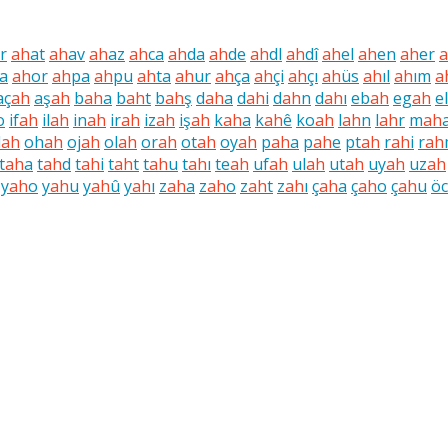
r
ah
at
ah
av
ah
az
ah
ca
ah
da
ah
de
ah
dl
ah
dî
ah
el
ah
en
ah
er
a
ah
or
ah
pa
ah
pu
ah
ta
ah
ur
ah
ça
ah
çi
ah
çı
ah
üs
ah
ıl
ah
ım
a
aç
ah
aş
ah
b
ah
a
b
ah
t
b
ah
ş
d
ah
a
d
ah
i
d
ah
n
d
ah
ı
eb
ah
eg
ah
el
o
if
ah
il
ah
in
ah
ir
ah
iz
ah
iş
ah
k
ah
a
k
ah
ê
ko
ah
l
ah
n
l
ah
r
m
ah
d
ah
oh
ah
oj
ah
ol
ah
or
ah
ot
ah
oy
ah
p
ah
a
p
ah
e
pt
ah
r
ah
i
r
ah
t
ah
a
t
ah
d
t
ah
i
t
ah
t
t
ah
u
t
ah
ı
te
ah
uf
ah
ul
ah
ut
ah
uy
ah
uz
ah
y
ah
o
y
ah
u
y
ah
û
y
ah
ı
z
ah
a
z
ah
o
z
ah
t
z
ah
ı
ç
ah
a
ç
ah
o
ç
ah
u
öc