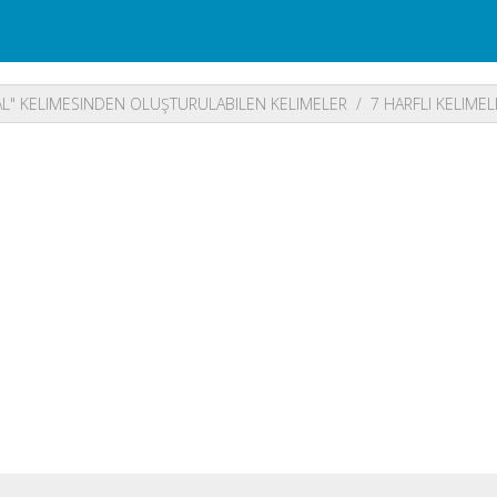
L" KELIMESINDEN OLUŞTURULABILEN KELIMELER
7 HARFLI KELIMEL