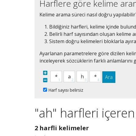
Harflere göre kelime ar
Kelime arama süreci nasıl doğru yapılabilir
Bildiğiniz harfleri, kelime içinde bulun
Belirli harf sayısından oluşan kelime ar
Sistem doğru kelimeleri bloklarla ayır
Ayarlanan parametrelere göre dizilen kelim
inceleyerek sözcüklerin farklı anlamlarını g
Ara
Harf sayısı belirsiz
"ah" harfleri içere
2
2 harfli kelimeler
harfli