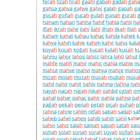
fer
ah
fiz
ah
fır
ah
ga
ah
l
gab
ah
gad
ah
g
ah
g
ah
sa
g
ah
va
g
ah
ve
g
ah
ış
gal
ah
gap
ah
ga
goç
ah
goñ
ah
guc
ah
gul
ah
gun
ah
gur
ah
h
ah
am
h
ah
an
h
ah
ha
h
ah
if
h
ah
la
h
ah
lı
h
a
ifl
ah
ikr
ah
il
ah
e
il
ah
i
il
ah
î
ilh
ah
ilk
ah
ill
ah
k
ah
am
k
ah
at
k
ah
au
k
ah
aç
k
ah
da
k
ah
ek
k
k
ah
ya
k
ah
ıh
k
ah
ık
k
ah
ım
k
ah
ır
k
ah
ış
kal
a
koy
ah
koç
ah
koğ
ah
kuc
ah
kul
ah
kus
ah
k
l
ah
mu
l
ah
or
l
ah
os
l
ah
oz
l
ah
ra
l
ah
ti
l
ah
ut
l
m
ah
fe
m
ah
fi
m
ah
ir
m
ah
iç
m
ah
la
m
ah
le
m
m
ah
ut
m
ah
ve
m
ah
vi
m
ah
ya
m
ah
çe
m
ah
ö
miz
ah
mol
ah
moz
ah
muş
ah
müb
ah
müş
a
n
ah
il
n
ah
ir
n
ah
it
n
ah
iv
n
ah
ma
n
ah
na
n
ah
nay
ah
naç
ah
nig
ah
nik
ah
o
ah
bd
ogl
ah
o
p
ah
al
p
ah
ar
p
ah
aç
p
ah
ir
p
ah
la
p
ah
na
p
a
pağ
ah
pek
ah
pen
ah
pet
ah
piç
ah
puh
ah
p
r
ah
na
r
ah
ne
r
ah
îm
ref
ah
sab
ah
sad
ah
sa
s
ah
eb
s
ah
el
s
ah
ep
s
ah
ib
s
ah
ih
s
ah
il
s
ah
i
s
ah
ın
s
ah
ız
sal
ah
sam
ah
sap
ah
sat
ah
sav
soh
ah
sol
ah
son
ah
sor
ah
soy
ah
soñ
ah
s
sın
ah
sıy
ah
tab
ah
t
ah
af
t
ah
ak
t
ah
al
t
ah
a