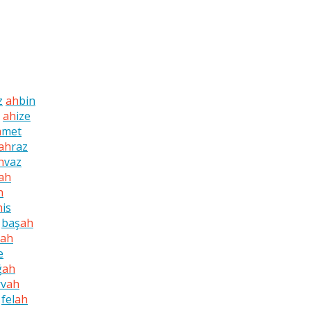
z
ah
bin
ah
ize
h
met
ah
raz
h
vaz
ah
h
h
is
baş
ah
ah
e
ğ
ah
rv
ah
fel
ah