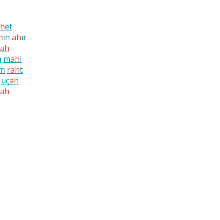
ah
et
h
ın
ah
ır
ah
a
m
ah
i
m
r
ah
t
uç
ah
ah