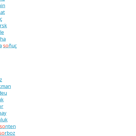
in
at
ç
rsk
le
yha
a
so
ñuç
az
kman
deu
uk
or
bay
nluk
so
nten
so
rboz