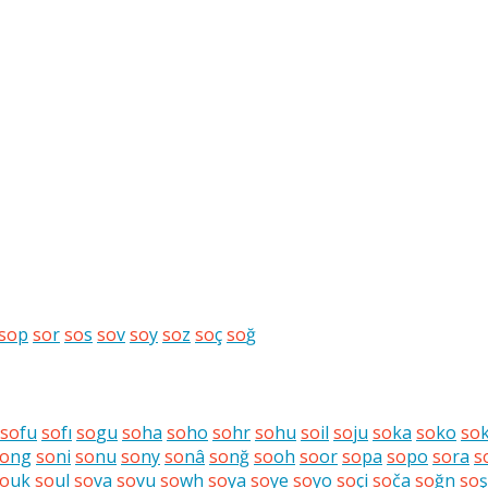
so
p
so
r
so
s
so
v
so
y
so
z
so
ç
so
ğ
so
fu
so
fı
so
gu
so
ha
so
ho
so
hr
so
hu
so
il
so
ju
so
ka
so
ko
so
o
ng
so
ni
so
nu
so
ny
so
nâ
so
nğ
so
oh
so
or
so
pa
so
po
so
ra
s
o
uk
so
ul
so
va
so
vu
so
wh
so
ya
so
ye
so
yo
so
çi
so
ča
so
ğn
so
ş