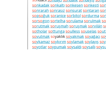
so
ndacıl
so
ndajcı
so
ndalık
so
ndeyiş
so
nga
so
nkadak
so
nkaltı
so
nkesen
so
nkesti
so
so
nrarah
so
nrasız
so
nsurat
so
ntaran
so
so
p
so
ğuk
so
ranice
so
rbitol
so
rdurma
so
so
r
so
gon
so
rtelha
so
rulama
so
rulmak
so
so
rutmak
so
ruşmah
so
ruşmak
so
rvilán
s
so
tholar
so
ttunga
so
ulless
so
uselas
so
u
so
vutmak
so
yaklık
so
yakmak
so
yağacı
so
so
ykamaz
so
ykırım
so
ylamak
so
ylayış
so
y
so
yotlar
so
ypumak
so
ysaldı
so
ysallı
so
ys