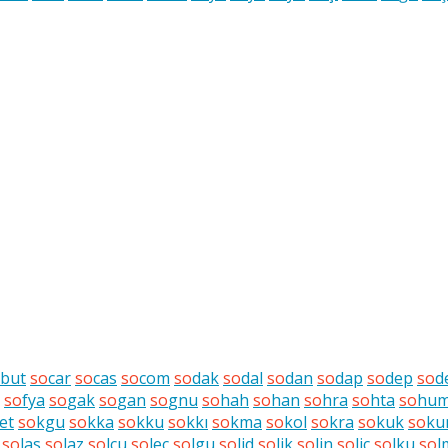
but
so
car
so
cas
so
com
so
dak
so
dal
so
dan
so
dap
so
dep
so
d
so
fya
so
gak
so
gan
so
gnu
so
hah
so
han
so
hra
so
hta
so
hu
et
so
kgu
so
kka
so
kku
so
kkı
so
kma
so
kol
so
kra
so
kuk
so
ku
so
las
so
laz
so
lcu
so
leç
so
lgu
so
lid
so
lik
so
lin
so
liç
so
lku
so
l