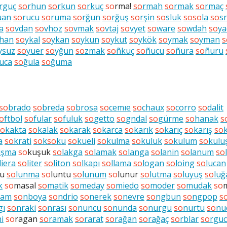
rguç
so
rhun
so
rkun
so
rkuç
so
rma!
so
rmah
so
rmak
so
rmaç
uan
so
rucu
so
ruma
so
rğun
so
rğuş
so
rşin
so
sluk
so
so
la
so
sr
a
so
vdan
so
vhoz
so
vmak
so
vtaj
so
vyet
so
ware
so
wdah
so
ya
han
so
ykal
so
ykan
so
ykun
so
ykut
so
ykök
so
ymak
so
yman
s
ysuz
so
yuer
so
yğun
so
zmak
so
ñkuç
so
ñucu
so
ñura
so
ñuru
uca
so
ğula
so
ğuma
so
brado
so
breda
so
brosa
so
cemıe
so
chaux
so
corro
so
dalit
o
ftbol
so
fular
so
fuluk
so
getto
so
gndal
so
gürme
so
hanak
s
so
kakta
so
kalak
so
karak
so
karca
so
karık
so
karıç
so
karış
so
a
so
krati
so
k
so
ku
so
kueli
so
kulma
so
kuluk
so
kulum
so
kulu
uşma
so
kuşuk
so
lakga
so
lamak
so
langa
so
lanin
so
lanum
so
liera
so
liter
so
liton
so
lkapı
so
llama
so
logan
so
loing
so
lucan
gu
so
lunma
so
luntu
so
lunum
so
lunur
so
lutma
so
luyuş
so
luğ
k
so
masal
so
matik
so
meday
so
miedo
so
moder
so
mudak
so
şam
so
nboya
so
ndrio
so
nerek
so
nevre
so
ngbun
so
ngpop
s
gı
so
nraki
so
nrası
so
nuncu
so
nunda
so
nurgu
so
nurtu
so
nu
i
so
ragan
so
ramak
so
rarat
so
rağan
so
rağaç
so
rblar
so
rgu