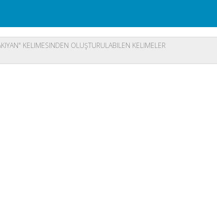
KIYAN" KELIMESINDEN OLUŞTURULABILEN KELIMELER