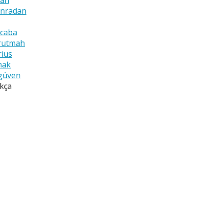
an
nradan
ocaba
rutmah
rius
mak
güven
kça