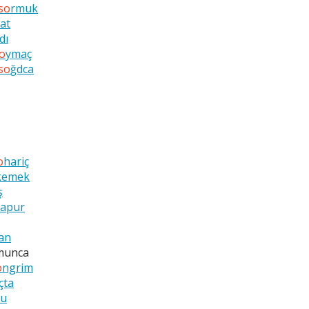
so
rmuk
at
dı
o
ymaç
so
ğdca
o
hariç
kemek
ş
lapur
an
munca
o
ngrim
çta
cu