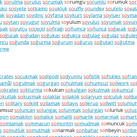
k
so
rulma
so
ruluş
so
rumak
so
rumgu
so
rumlu
so
rumuk
so
uko
so
syete
so
tkamo
so
ukluk
so
ulfly
so
undex
so
utelo
so
val
ak
so
yadan
so
ydinç
so
yfana
so
ykurt
so
ylama
so
yluer
so
yma
u
so
ytarı
so
yugür
so
yulma
so
yulum
so
yuluş
so
yumak
so
yu
pak
so
yutçu
so
çeçel
so
ñrağı
so
ñumca
so
ñunca
so
ğacak
so
ğ
so
ğucak
so
ğudan
so
ğukaş
so
ğukça
so
ğulag
so
ğulaz
so
ğule
ncu
so
ğunda
so
ğurma
so
ğurum
so
ğuruş
so
ğutan
so
ğutma
ürme
crates
so
cukmak
so
dipodi
so
dyumlu
so
fistik
so
fokles
so
fral
namål
so
gulmak
so
gurgan
so
hulmak
so
humsuz
so
ilwork
so
so
krates
so
kturma
so
kulcan
so
kulgan
so
kulmak
so
kumcul
o
kutlak
so
kuşmak
so
laklar
so
laklık
so
laryum
so
lculuk
so
ld
en
so
litary
so
lkilit
so
llamak
so
llayış
so
llerup
so
llwitt
so
luhlu
umsuz
so
luncan
so
lungaç
so
lunmak
so
lurgan
so
lurluk
so
lu
syon
so
maklon
so
malice
so
malili
so
marlık
so
marmak
so
mart
so
mlamak
so
mmacun
so
montín
so
mudmak
so
muncuk
so
m
ş
so
mutluk
so
mutmak
so
narmak
so
nbahar
so
nbeyin
so
nbe