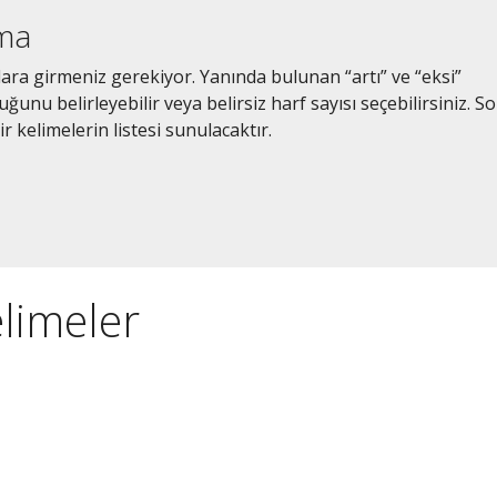
ama
lara girmeniz gerekiyor. Yanında bulunan “artı” ve “eksi”
unu belirleyebilir veya belirsiz harf sayısı seçebilirsiniz. S
r kelimelerin listesi sunulacaktır.
elimeler