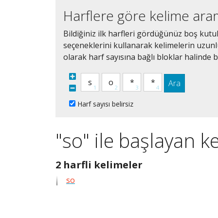
Harflere göre kelime ar
Bildiğiniz ilk harfleri gördüğünüz boş kutu
seçeneklerini kullanarak kelimelerin uzunluğ
olarak harf sayısına bağlı bloklar halinde bi
Ara
Harf sayısı belirsiz
"so" ile başlayan k
2
2 harfli kelimeler
harfli
so
bütün
kelimeleri
göster