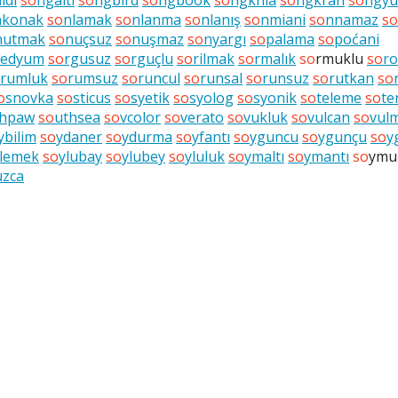
ldı
so
ngaltı
so
ngbird
so
ngbook
so
ngkhla
so
ngkran
so
ngyu
nkonak
so
nlamak
so
nlanma
so
nlanış
so
nmiani
so
nnamaz
so
nutmak
so
nuçsuz
so
nuşmaz
so
nyargı
so
palama
so
poćani
redyum
so
rgusuz
so
rguçlu
so
rilmak
so
rmalık
so
rmuklu
so
r
rumluk
so
rumsuz
so
runcul
so
runsal
so
runsuz
so
rutkan
so
o
snovka
so
sticus
so
syetik
so
syolog
so
syonik
so
teleme
so
te
thpaw
so
uthsea
so
vcolor
so
verato
so
vukluk
so
vulcan
so
vul
ybilim
so
ydaner
so
ydurma
so
yfantı
so
yguncu
so
ygunçu
so
y
lemek
so
ylubay
so
ylubey
so
yluluk
so
ymaltı
so
ymantı
so
ymu
uzca