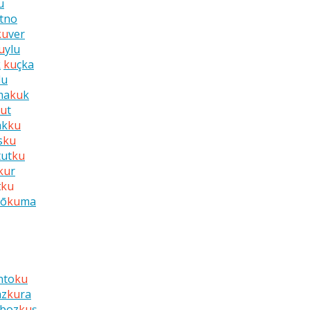
u
tno
ku
ver
u
ylu
k
ku
çka
lu
ma
ku
k
ku
t
ak
ku
s
ku
tut
ku
ku
r
t
ku
ō
ku
ma
nto
ku
az
ku
ra
boz
ku
ş