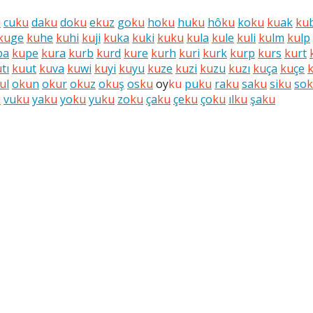
u
cu
ku
da
ku
do
ku
e
ku
z
go
ku
ho
ku
hu
ku
hô
ku
ko
ku
ku
ak
ku
ku
ge
ku
he
ku
hi
ku
ji
ku
ka
ku
ki
ku
ku
ku
la
ku
le
ku
li
ku
lm
ku
lp
pa
ku
pe
ku
ra
ku
rb
ku
rd
ku
re
ku
rh
ku
ri
ku
rk
ku
rp
ku
rs
ku
rt
u
tı
ku
ut
ku
va
ku
wi
ku
yi
ku
yu
ku
ze
ku
zi
ku
zu
ku
zı
ku
ça
ku
çe
u
l
o
ku
n
o
ku
r
o
ku
z
o
ku
ş
os
ku
oy
ku
pu
ku
ra
ku
sa
ku
si
ku
so
u
vu
ku
ya
ku
yo
ku
yu
ku
zo
ku
ça
ku
çe
ku
ço
ku
ıl
ku
şa
ku