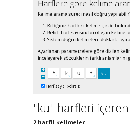
Harflere göre kelime ar
Kelime arama süreci nasıl doğru yapılabilir
Bildiğiniz harfleri, kelime içinde bulun
Belirli harf sayısından oluşan kelime ar
Sistem doğru kelimeleri bloklarla ayır
Ayarlanan parametrelere göre dizilen kelim
inceleyerek sözcüklerin farklı anlamlarını g
Ara
Harf sayısı belirsiz
"ku" harfleri içere
2
2 harfli kelimeler
harfli