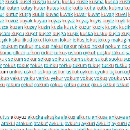
ağ
ku
sek
ku
sel
ku
sgu
ku
sgü
ku
s
ku
ku
sle
ku
sma
ku
spa
ku
st
tal
ku
tan
ku
tay
ku
ter
ku
tes
ku
tik
ku
tis
ku
tla
ku
tlu
ku
tmu
ku
ur
ku
tuz
ku
tça
ku
ula
ku
vad
ku
vak
ku
var
ku
vat
ku
vağ
ku
vel
ve
ku
vöz
ku
yak
ku
yan
ku
yas
ku
yaz
ku
yaş
ku
yis
ku
yle
ku
yli
k
u
zca
ku
zen
ku
zey
ku
zin
ku
zla
ku
zuk
ku
zur
ku
zık
ku
çak
ku
çi
u
şam
ku
şcu
ku
şet
ku
şez
ku
şga
ku
şik
ku
şka
ku
ş
ku
ku
şla
ku
ş
u
şık
kıs
ku
li
ku
d
lo
ku
l
lo
ku
m
lo
ku
r
lo
ku
s
lo
ku
t
lo
ku
ş
ma
ku
g
mu
ku
m
mu
ku
r
mu
ku
s
na
ku
l
na
ku
r
ni
ku
d
no
ku
l
no
ku
m
no
ku
me
ol
ku
n
or
ku
n
or
ku
t
or
ku
ş
os
ku
n
oy
ku
t
puş
ku
ra
ku
n
s
ku
k
so
ku
m
so
ku
r
so
ku
ş
sol
ku
su
ku
m
su
ku
r
su
ku
t
suo
ku
su
r
to
ku
z
to
ku
ç
to
ku
ş
tom
ku
tor
ku
tu
ku
m
tu
ku
ş
tur
ku
tus
ku
ku
m
un
ku
s
us
ku
f
us
ku
p
us
ku
r
us
ku
t
uy
ku
n
uyu
ku
uç
ku
n
uç
a
ku
p
ya
ku
t
yal
ku
yan
ku
ye
ku
r
yo
ku
m
yo
ku
ç
yo
ku
ş
you
ku
yu
ku
çe
ku
m
çe
ku
t
ço
ku
m
ço
ku
ş
çot
ku
çu
ku
r
çı
ku
k
öz
ku
l
öz
ku
t
u
tus
a
ku
yuz
a
ku
çka
a
ku
şka
ala
ku
ş
al
ku
ru
an
ku
sa
an
ku
va
a
ata
ku
l
ata
ku
m
ata
ku
t
av
ku
lu
av
ku
ru
ay
ku
ri
ay
ku
rt
ay
ku
ru
y
ku
ş
baş
ku
r
baş
ku
t
bec
ku
m
ber
ku
k
bhik
ku
bor
ku
m
boz
ku
n