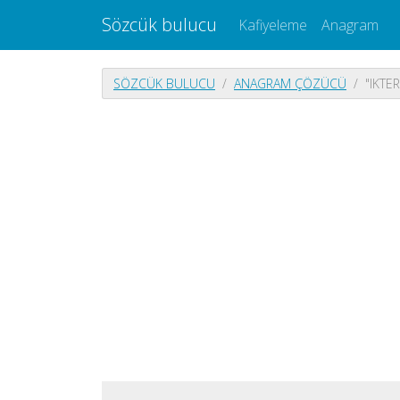
Sözcük bulucu
Kafiyeleme
Anagram
SÖZCÜK BULUCU
ANAGRAM ÇÖZÜCÜ
"IKTE