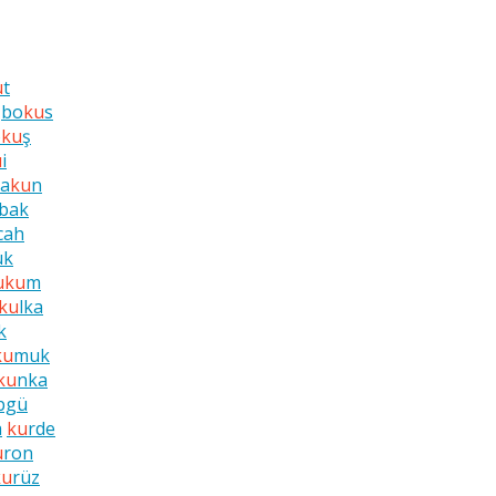
u
t
bo
ku
s
o
ku
ş
u
i
a
ku
n
bak
cah
ük
u
ku
m
ku
lka
k
ku
muk
ku
nka
pgü
a
ku
rde
u
ron
ku
rüz