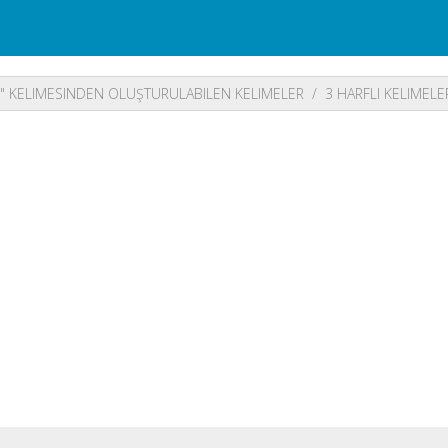
R" KELIMESINDEN OLUŞTURULABILEN KELIMELER
3 HARFLI KELIMELE