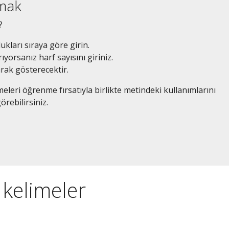
amak
?
dukları sıraya göre girin.
ıyorsanız harf sayısını giriniz.
arak gösterecektir.
eleri öğrenme fırsatıyla birlikte metindeki kullanımlarını
örebilirsiniz.
n kelimeler