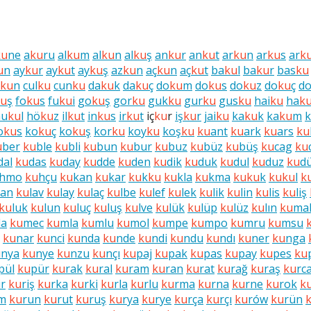
ku
ne
a
ku
ru
al
ku
m
al
ku
n
al
ku
ş
an
ku
r
an
ku
t
ar
ku
n
ar
ku
s
ar
k
u
n
ay
ku
r
ay
ku
t
ay
ku
ş
az
ku
n
aç
ku
n
aç
ku
t
ba
ku
l
ba
ku
r
bas
ku
ku
n
cul
ku
cun
ku
da
ku
k
da
ku
ç
do
ku
m
do
ku
s
do
ku
z
do
ku
ç
d
ku
ş
fo
ku
s
fu
ku
i
go
ku
ş
gor
ku
guk
ku
gur
ku
gus
ku
hai
ku
ha
k
hu
ku
l
hö
ku
z
il
ku
t
in
ku
s
ir
ku
t
iç
ku
r
iş
ku
r
jai
ku
ka
ku
k
ka
ku
m
k
o
ku
s
ko
ku
ç
ko
ku
ş
kor
ku
koy
ku
koş
ku
ku
ant
ku
ark
ku
ars
ku
u
ber
ku
ble
ku
bli
ku
bun
ku
bur
ku
buz
ku
büz
ku
büş
ku
cag
ku
dal
ku
das
ku
day
ku
dde
ku
den
ku
dik
ku
duk
ku
dul
ku
duz
ku
d
hmo
ku
hçu
ku
kan
ku
kar
ku
k
ku
ku
kla
ku
kma
ku
ku
k
ku
ku
l
k
lan
ku
lav
ku
lay
ku
laç
ku
lbe
ku
lef
ku
lek
ku
lik
ku
lin
ku
lis
ku
liş
ku
luk
ku
lun
ku
luç
ku
luş
ku
lve
ku
lük
ku
lüp
ku
lüz
ku
lın
ku
ma
a
ku
mec
ku
mla
ku
mlu
ku
mol
ku
mpe
ku
mpo
ku
mru
ku
msu
ku
nar
ku
nci
ku
nda
ku
nde
ku
ndi
ku
ndu
ku
ndı
ku
ner
ku
nga
u
nya
ku
nye
ku
nzu
ku
nçı
ku
paj
ku
pak
ku
pas
ku
pay
ku
pes
ku
pül
ku
pür
ku
rak
ku
ral
ku
ram
ku
ran
ku
rat
ku
rağ
ku
raş
ku
rc
ir
ku
riş
ku
rka
ku
rki
ku
rla
ku
rlu
ku
rma
ku
rna
ku
rne
ku
rok
k
m
ku
run
ku
rut
ku
ruş
ku
rya
ku
rye
ku
rça
ku
rçı
ku
rów
ku
rün