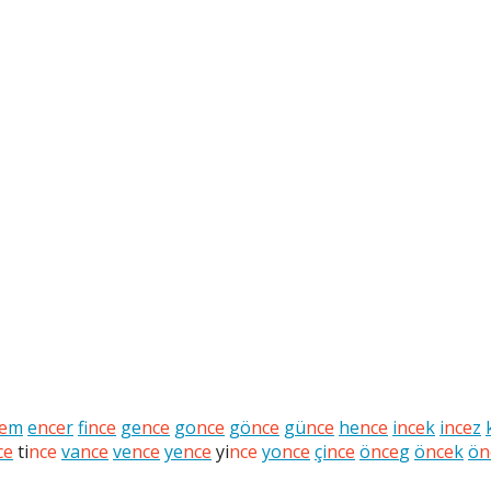
e
m
e
nce
r
fi
nce
ge
nce
go
nce
gö
nce
gü
nce
he
nce
i
nce
k
i
nce
z
ce
ti
nce
va
nce
ve
nce
ye
nce
yi
nce
yo
nce
çi
nce
ö
nce
g
ö
nce
k
ö
n