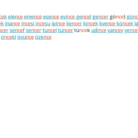
ce
k
ele
nce
eme
nce
ese
nce
evi
nce
ge
nce
l
ge
nce
r
gö
nce
)
gö
n
e
k
ina
nce
i
nce
si
i
nce
su
ipi
nce
ke
nce
r
ki
nce
k
kve
nce
kö
nce
k
l
nce
r
se
nce
f
se
nce
r
tu
nce
l
tu
nce
r
tü
nce
k
udi
nce
ya
nce
y
ye
nce
ö
nce
ki
övü
nce
öze
nce