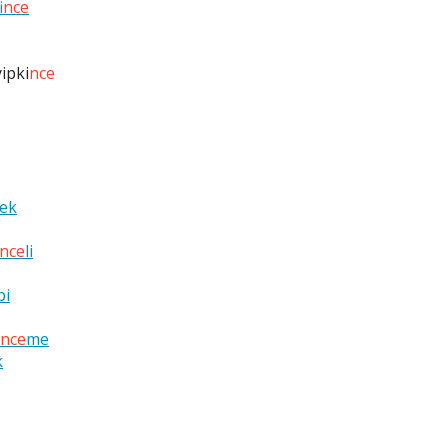
i
nce
yipki
nce
ek
nce
li
bi
nce
me
k