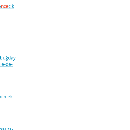
e
nce
cik
ibuğday
île-de-
bilmek
hauts-