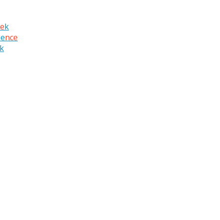
ce
k
ae
nce
k