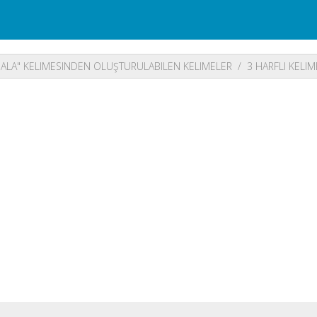
ALA" KELIMESINDEN OLUŞTURULABILEN KELIMELER
3 HARFLI KELI