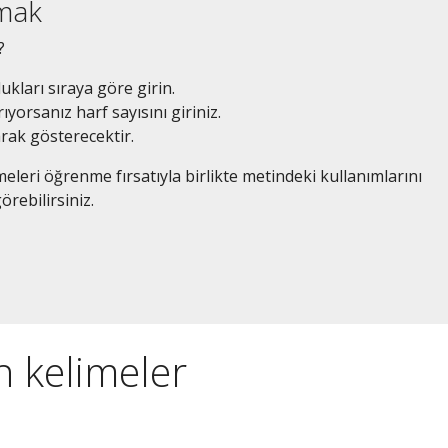
amak
?
dukları sıraya göre girin.
ıyorsanız harf sayısını giriniz.
arak gösterecektir.
eleri öğrenme fırsatıyla birlikte metindeki kullanımlarını
örebilirsiniz.
en kelimeler