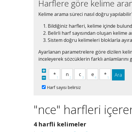
Harflere göre kelime ar
Kelime arama süreci nasıl doğru yapılabilir
Bildiğiniz harfleri, kelime içinde bulun
Belirli harf sayısından oluşan kelime ar
Sistem doğru kelimeleri bloklarla ayır
Ayarlanan parametrelere göre dizilen kelim
inceleyerek sözcüklerin farklı anlamlarını g
Ara
Harf sayısı belirsiz
"nce" harfleri içer
4
4 harfli kelimeler
harfli