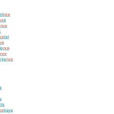
eli
nce
ce
k
e
nce
k
ce
tel
ce
le
nce
nce
rke
nce
k
e
e
lik
ce
kaya