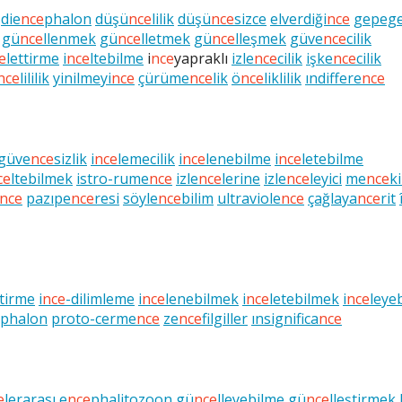
die
nce
phalon
düşü
nce
lilik
düşü
nce
sizce
elverdiği
nce
gepeg
gü
nce
llenmek
gü
nce
lletmek
gü
nce
lleşmek
güve
nce
cilik
e
lettirme
i
nce
ltebilme
i
nce
yapraklı
izle
nce
cilik
işke
nce
cilik
nce
lililik
yinilmeyi
nce
çürüme
nce
lik
ö
nce
liklilik
ındiffere
nce
güve
nce
sizlik
i
nce
lemecilik
i
nce
lenebilme
i
nce
letebilme
ce
ltebilmek
istro-rume
nce
izle
nce
lerine
izle
nce
leyici
me
nce
k
nce
pazıpe
nce
resi
söyle
nce
bilim
ultraviole
nce
çağlaya
nce
rit
ştirme
i
nce
-dilimleme
i
nce
lenebilmek
i
nce
letebilmek
i
nce
leye
phalon
proto-cerme
nce
ze
nce
filgiller
ınsignifica
nce
e
lerarası
e
nce
phalitozoon
gü
nce
lleyebilme
gü
nce
lleştirmek